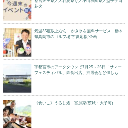
都宮天王祭／大谷夏祭り／小山祇園祭／益子手筒
花火
気温35度以上なら…かき氷を無料サービス 栃木
県真岡市のゴルフ場で“夏応援”企画
宇都宮市のアークタウンで7月25～26日「サマー
フェスティバル」飲食出店、抽選会など催しも
《食いこ》うるし処 富加家(茨城・大子町)