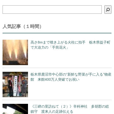
検
索
人気記事（１時間）
高さ8mまで噴き上がる火柱に拍手 栃木県益子町
で大迫力の「手筒花火」
栃木県鹿沼市中心部の“新鮮な野菜が手に入る”物産
館 来館400万人突破でお祝い
《三碑の里訪ねて（２）》辛科神社 多胡郡の総
鎮守 渡来人の足跡伝える