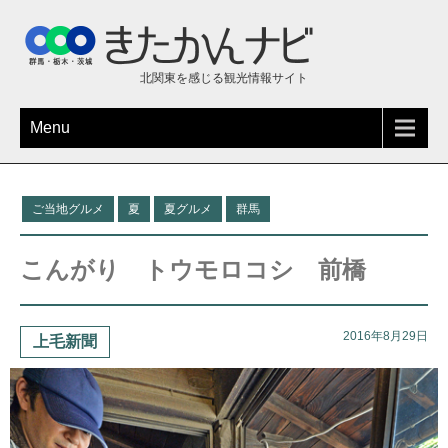
北関東を感じる観光情報サイト
Menu
ご当地グルメ
夏
夏グルメ
群馬
こんがり トウモロコシ 前橋
2016年8月29日
上毛新聞