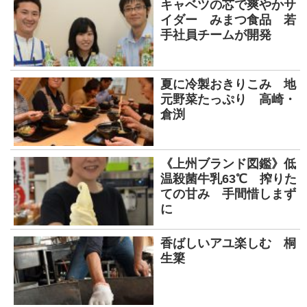
キャベツの芯で爽やかサ
イダー みまつ食品 若
手社員チームが開発
夏に冷製おきりこみ 地
元野菜たっぷり 高崎・
倉渕
《上州ブランド図鑑》低
温殺菌牛乳63℃ 搾りた
ての甘み 手間惜しまず
に
香ばしいアユ楽しむ 桐
生簗