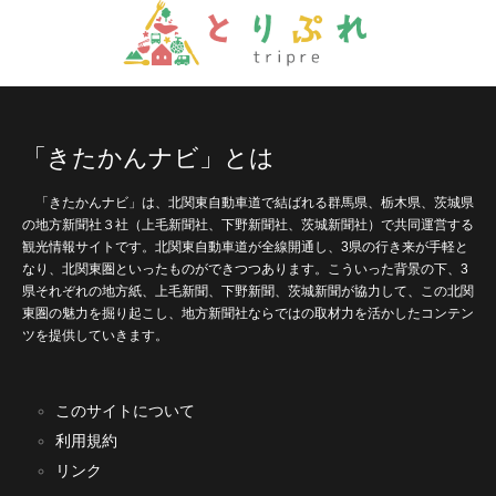
「きたかんナビ」とは
「きたかんナビ」は、北関東自動車道で結ばれる群馬県、栃木県、茨城県
の地方新聞社３社（上毛新聞社、下野新聞社、茨城新聞社）で共同運営する
観光情報サイトです。北関東自動車道が全線開通し、3県の行き来が手軽と
なり、北関東圏といったものができつつあります。こういった背景の下、3
県それぞれの地方紙、上毛新聞、下野新聞、茨城新聞が協力して、この北関
東圏の魅力を掘り起こし、地方新聞社ならではの取材力を活かしたコンテン
ツを提供していきます。
このサイトについて
利用規約
リンク