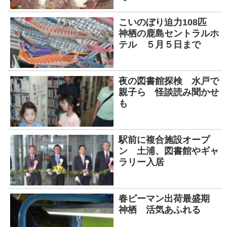
こいのぼり迫力108匹
神栖の鹿島セントラルホ
テル ５月５日まで
夜の図書館探検 水戸で
親子ら 怪談読み聞かせ
も
駅前に複合施設オープ
ン 土浦、図書館やギャ
ラリー入居
春ピーマン出荷最盛期
神栖 活気あふれる