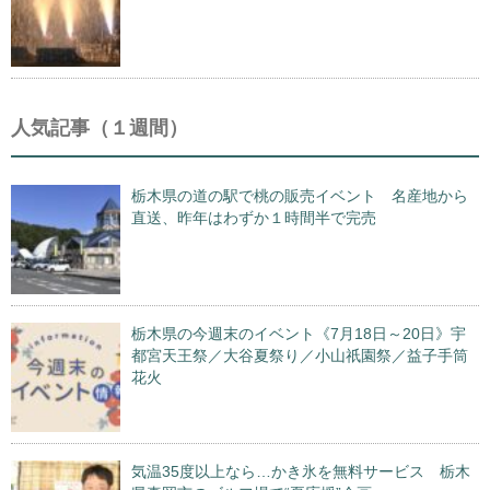
人気記事（１週間）
栃木県の道の駅で桃の販売イベント 名産地から
直送、昨年はわずか１時間半で完売
栃木県の今週末のイベント《7月18日～20日》宇
都宮天王祭／大谷夏祭り／小山祇園祭／益子手筒
花火
気温35度以上なら…かき氷を無料サービス 栃木