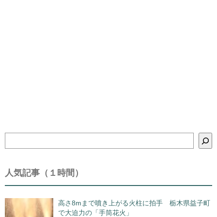
検
索
人気記事（１時間）
高さ8mまで噴き上がる火柱に拍手 栃木県益子町
で大迫力の「手筒花火」