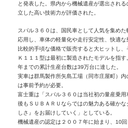
と発表した。県内から機械遺産が選出される
立した高い技術力が評価された。
ㅤスバル３６０は、国民車として人気を集め
応用し、車体の軽量化や走行安定性、快適な
比較的手頃な価格で販売すると大ヒットし、
ㅤＫ１１１型は最初に製造されたモデルを指す
年までの累計生産台数は39万台に達した。
実車は群馬製作所矢島工場（同市庄屋町）内
は事前予約が必要。
富士重は「スバル３６０は当社初の量産乗用
後もＳＵＢＡＲＵならではの魅力ある確かな
しさ』をお届けしていく」としている。
ㅤ機械遺産の認定は２００７年に始まり、10