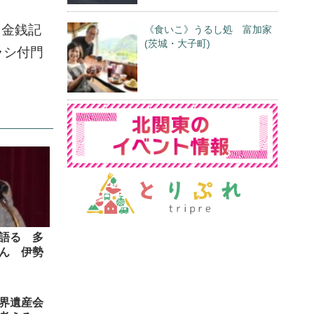
、金銭記
《食いこ》うるし処 富加家
(茨城・大子町)
ラシ付門
語る 多
ん 伊勢
界遺産会