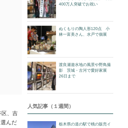
400万人突破でお祝い
ぬくもりの陶人形120点 小
林一富美さん、水戸で個展
渡良瀬遊水地の風景や野鳥撮
影 茨城・古河で愛好家展
26日まで
人気記事（１週間）
谷区、吉
に選んだ
栃木県の道の駅で桃の販売イ