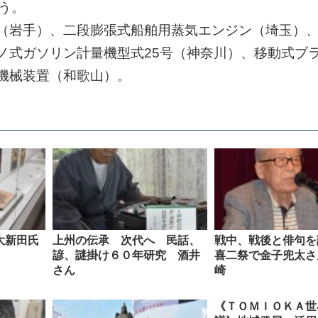
う。
所（岩手）、二段膨張式船舶用蒸気エンジン（埼玉）
ノ式ガソリン計量機型式25号（神奈川）、移動式ブ
機械装置（和歌山）。
大新田氏
上州の伝承 次代へ 民話、
戦中、戦後と俳句を
諺、謎掛け６０年研究 酒井
喜二祭で金子兜太さ
さん
崎
《ＴＯＭＩＯＫＡ世