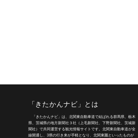
「きたかんナビ」とは
「きたかんナビ」は、北関東自動車道で結ばれる群馬県、栃木
県、茨城県の地方新聞社３社（上毛新聞社、下野新聞社、茨城新
聞社）で共同運営する観光情報サイトです。北関東自動車道が全
線開通し、3県の行き来が手軽となり、北関東圏といったものが