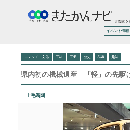
北関東を
イベント情報
エンタメ・文化
工場
工業
歴史
群馬
趣味
県内初の機械遺産 「軽」の先駆
上毛新聞