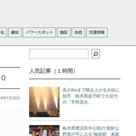
文化
趣味
パワースポット
施設
自然
交通情報
検
索
人気記事（１時間）
０
高さ8mまで噴き上がる火柱に
拍手 栃木県益子町で大迫力
16年7月26日
の「手筒花火」
栃木県鹿沼市中心部の“新鮮な
野菜が手に入る”物産館 来館