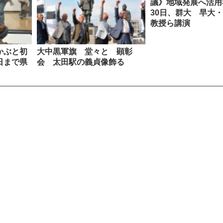
議》地域発展へ活
30日、群大 早大
教授ら講演
かぶと初
大中黒軍旗 堂々と 顕彰
日まで県
会 太田駅の義貞像飾る