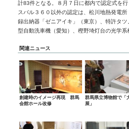
計83件となる。８月７日に都内で認定式を行
ㅤスバル３６０以外の認定は、松川地熱発電
録出納器「ゼニアイキ」（東京）、特許タツ
型自動洗車機（愛知）、樫野埼灯台の光学系
関連ニュース
創建時のイメージ再現 群馬
群馬県立博物館で「
会館ホール改修
展」