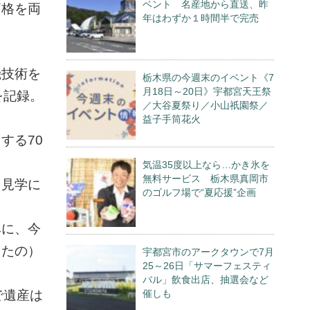
ベント 名産地から直送、昨
価格を両
年はわずか１時間半で完売
機技術を
栃木県の今週末のイベント《7
月18日～20日》宇都宮天王祭
を記録。
／大谷夏祭り／小山祇園祭／
益子手筒花火
する70
気温35度以上なら…かき氷を
無料サービス 栃木県真岡市
。見学に
のゴルフ場で“夏応援”企画
みに、今
（たの）
宇都宮市のアークタウンで7月
25～26日「サマーフェスティ
バル」飲食出店、抽選会など
で遺産は
催しも