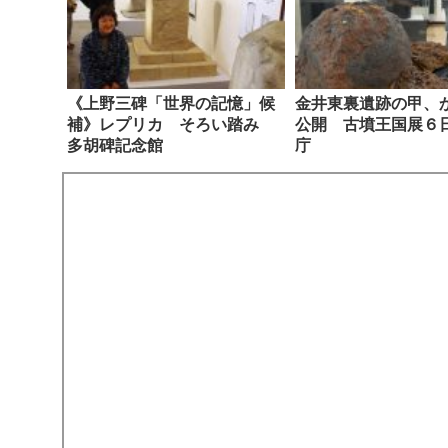
《上野三碑「世界の記憶」候
金井東裏遺跡の甲、
補》レプリカ そろい踏み
公開 古墳王国展６
多胡碑記念館
庁