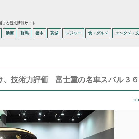
感じる観光情報サイト
動画
群馬
栃木
茨城
レジャー
食・グルメ
エンタメ・
け、技術力評価 富士重の名車スバル３６
20