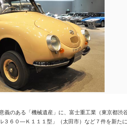
に意義のある「機械遺産」に、富士重工業（東京都渋
ル３６０―Ｋ１１１型」（太田市）など７件を新た