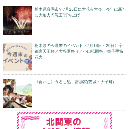
栃木県真岡市で7月25日に大花火大会 今年は新た
に大迫力“5号玉”打ち上げ
栃木県の今週末のイベント《7月18日～20日》宇
都宮天王祭／大谷夏祭り／小山祇園祭／益子手筒
花火
《食いこ》うるし処 富加家(茨城・大子町)