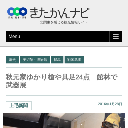
北関東を感じる観光情報サイト
Menu
歴史
美術館・博物館
群馬
戦国武将
秋元家ゆかり槍や具足24点 館林で
武器展
2016年1月28日
上毛新聞