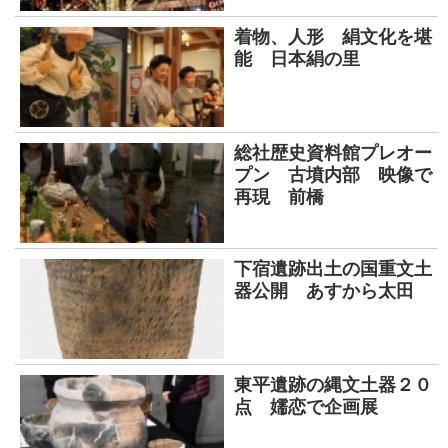
着物、人形 絹文化を堪
能 日本絹の里
総社歴史資料館プレオー
プン 古墳内部 映像で
再現 前橋
下宿遺跡出土の国重文土
器公開 あすから太田
東平遺跡の縄文土器２０
点 嬬恋で企画展