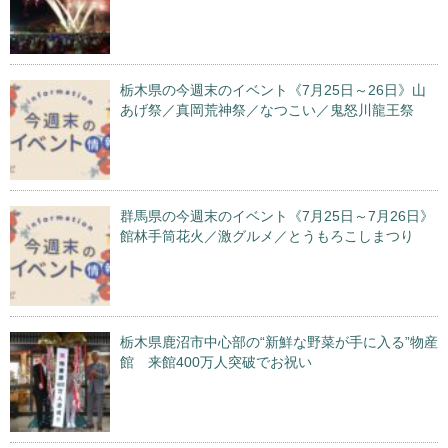
栃木県の今週末のイベント《7月25日～26日》山
あげ祭／真岡荒神祭／なつこい／鬼怒川龍王祭
群馬県の今週末のイベント《7月25日～7月26日》
館林手筒花火／激グルメ／とうもろこしまつり
栃木県鹿沼市中心部の“新鮮な野菜が手に入る”物産
館 来館400万人突破でお祝い