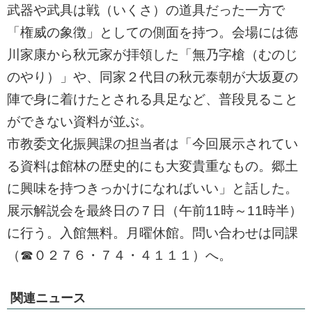
武器や武具は戦（いくさ）の道具だった一方で
「権威の象徴」としての側面を持つ。会場には徳
川家康から秋元家が拝領した「無乃字槍（むのじ
のやり）」や、同家２代目の秋元泰朝が大坂夏の
陣で身に着けたとされる具足など、普段見ること
ができない資料が並ぶ。
市教委文化振興課の担当者は「今回展示されてい
る資料は館林の歴史的にも大変貴重なもの。郷土
に興味を持つきっかけになればいい」と話した。
展示解説会を最終日の７日（午前11時～11時半）
に行う。入館無料。月曜休館。問い合わせは同課
（☎０２７６・７４・４１１１）へ。
関連ニュース