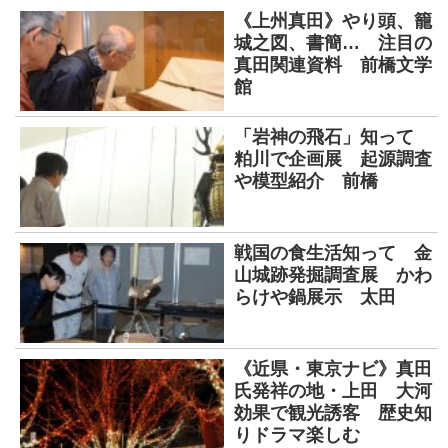
《上州真田》やり頭、籠
城之図、書簡… 注目の
真田関連資料 前橋文学
館
「岩神の飛石」知って
粕川で企画展 起源調査
や模型紹介 前橋
戦国の食生活知って 金
山城跡発掘調査展 かわ
らけや鍋展示 太田
《近県・東京ナビ》真田
氏発祥の地・上田 大河
効果で観光誘客 歴史知
りドラマ楽しむ