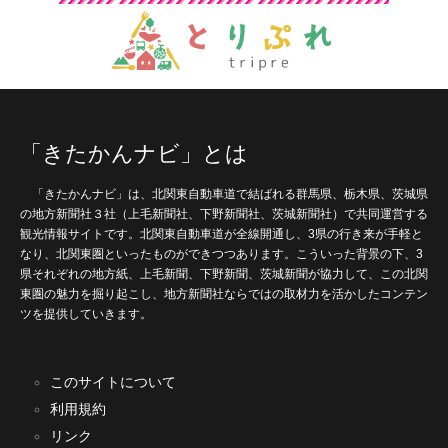
「きたかんナビ」とは
「きたかんナビ」は、北関東自動車道で結ばれる群馬県、栃木県、茨城県
の地方新聞社３社（上毛新聞社、下野新聞社、茨城新聞社）で共同運営する
観光情報サイトです。北関東自動車道が全線開通し、3県の行き来が手軽と
なり、北関東圏といったものができつつあります。こういった背景の下、3
県それぞれの地方紙、上毛新聞、下野新聞、茨城新聞が協力して、この北関
東圏の魅力を掘り起こし、地方新聞社ならではの取材力を活かしたコンテン
ツを提供していきます。
このサイトについて
利用規約
リンク