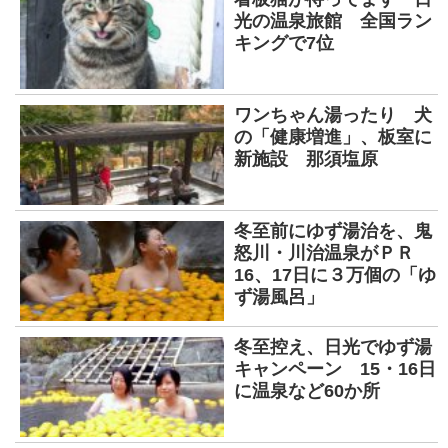
光の温泉旅館 全国ラン
キングで7位
ワンちゃん湯ったり 犬
の「健康増進」、板室に
新施設 那須塩原
冬至前にゆず湯治を、鬼
怒川・川治温泉がＰＲ
16、17日に３万個の「ゆ
ず湯風呂」
冬至控え、日光でゆず湯
キャンペーン 15・16日
に温泉など60か所