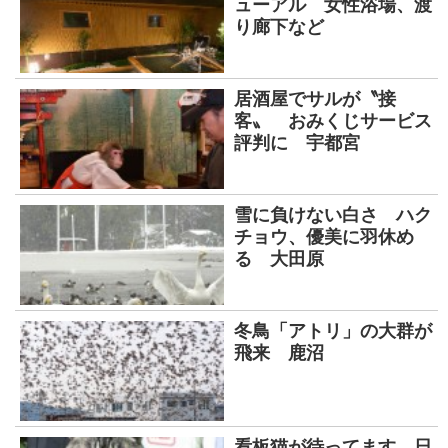
ューアル 女性浴場、渡
り廊下など
居酒屋でサルが〝接
客〟 おみくじサービス
評判に 宇都宮
雪に負けない白さ ハク
チョウ、優美に羽休め
る 大田原
冬鳥「アトリ」の大群が
飛来 鹿沼
看板猫が待ってます 日