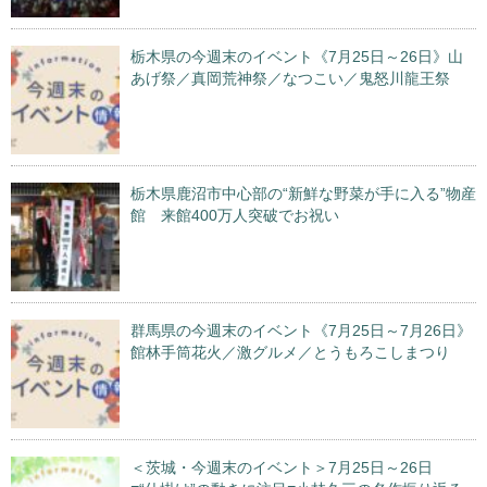
栃木県の今週末のイベント《7月25日～26日》山
あげ祭／真岡荒神祭／なつこい／鬼怒川龍王祭
栃木県鹿沼市中心部の“新鮮な野菜が手に入る”物産
館 来館400万人突破でお祝い
群馬県の今週末のイベント《7月25日～7月26日》
館林手筒花火／激グルメ／とうもろこしまつり
＜茨城・今週末のイベント＞7月25日～26日