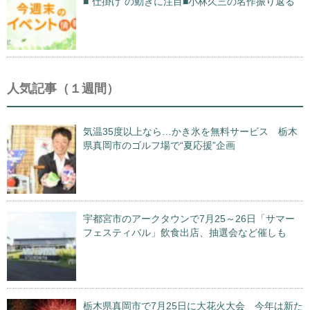
■“仕掛け”の動きに注目■小林久三の名作振り返る
人気記事（１週間）
気温35度以上なら…かき氷を無料サービス 栃木
県真岡市のゴルフ場で“夏応援”企画
宇都宮市のアークタウンで7月25～26日「サマー
フェスティバル」飲食出店、抽選会など催しも
栃木県真岡市で7月25日に大花火大会 今年は新た