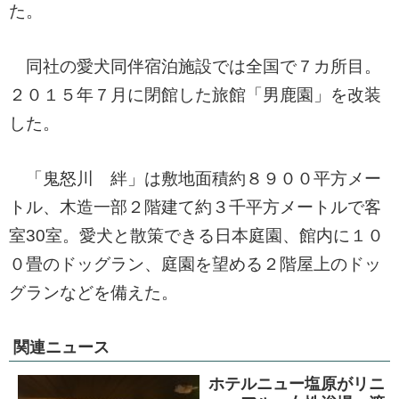
た。
同社の愛犬同伴宿泊施設では全国で７カ所目。
２０１５年７月に閉館した旅館「男鹿園」を改装
した。
「鬼怒川 絆」は敷地面積約８９００平方メー
トル、木造一部２階建て約３千平方メートルで客
室30室。愛犬と散策できる日本庭園、館内に１０
０畳のドッグラン、庭園を望める２階屋上のドッ
グランなどを備えた。
関連ニュース
ホテルニュー塩原がリニ