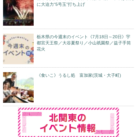
に大迫力“5号玉”打ち上げ
栃木県の今週末のイベント《7月18日～20日》宇
都宮天王祭／大谷夏祭り／小山祇園祭／益子手筒
花火
《食いこ》うるし処 富加家(茨城・大子町)