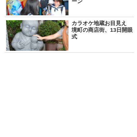
ーン
カラオケ地蔵お目見え
境町の商店街、13日開眼
式