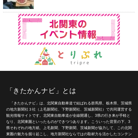
「きたかんナビ」とは
「きたかんナビ」は、北関東自動車道で結ばれる群馬県、栃木県、茨城県
の地方新聞社３社（上毛新聞社、下野新聞社、茨城新聞社）で共同運営する
観光情報サイトです。北関東自動車道が全線開通し、3県の行き来が手軽と
なり、北関東圏といったものができつつあります。こういった背景の下、3
県それぞれの地方紙、上毛新聞、下野新聞、茨城新聞が協力して、この北関
東圏の魅力を掘り起こし、地方新聞社ならではの取材力を活かしたコンテン