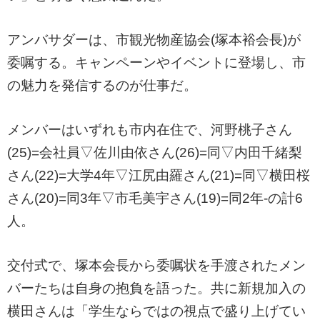
アンバサダーは、市観光物産協会(塚本裕会長)が
委嘱する。キャンペーンやイベントに登場し、市
の魅力を発信するのが仕事だ。
メンバーはいずれも市内在住で、河野桃子さん
(25)=会社員▽佐川由依さん(26)=同▽内田千緒梨
さん(22)=大学4年▽江尻由羅さん(21)=同▽横田桜
さん(20)=同3年▽市毛美宇さん(19)=同2年-の計6
人。
交付式で、塚本会長から委嘱状を手渡されたメン
バーたちは自身の抱負を語った。共に新規加入の
横田さんは「学生ならではの視点で盛り上げてい