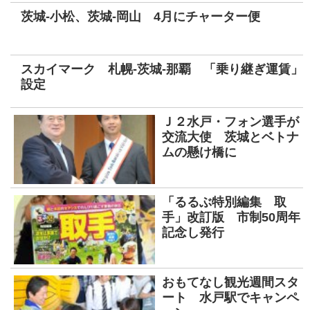
茨城-小松、茨城-岡山 4月にチャーター便
スカイマーク 札幌-茨城-那覇 「乗り継ぎ運賃」
設定
Ｊ２水戸・フォン選手が
交流大使 茨城とベトナ
ムの懸け橋に
「るるぶ特別編集 取
手」改訂版 市制50周年
記念し発行
おもてなし観光週間スタ
ート 水戸駅でキャンペ