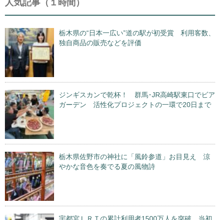
人気記事（１時間）
栃木県の“日本一広い”道の駅が初受賞 利用客数、
独自商品の販売などを評価
ジンギスカンで乾杯！ 群馬･JR高崎駅東口でビア
ガーデン 活性化プロジェクトの一環で20日まで
栃木県佐野市の神社に「風鈴参道」お目見え 涼
やかな音色を奏でる夏の風物詩
宇都宮ＬＲＴの累計利用者1500万人を突破 当初