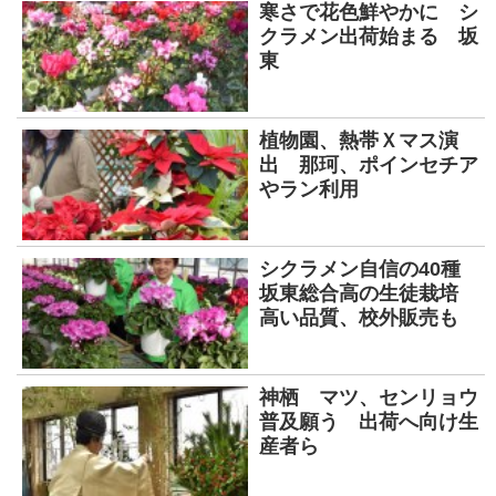
寒さで花色鮮やかに シ
クラメン出荷始まる 坂
東
植物園、熱帯Ｘマス演
出 那珂、ポインセチア
やラン利用
シクラメン自信の40種
坂東総合高の生徒栽培
高い品質、校外販売も
神栖 マツ、センリョウ
普及願う 出荷へ向け生
産者ら