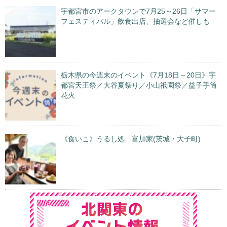
宇都宮市のアークタウンで7月25～26日「サマー
フェスティバル」飲食出店、抽選会など催しも
栃木県の今週末のイベント《7月18日～20日》宇
都宮天王祭／大谷夏祭り／小山祇園祭／益子手筒
花火
《食いこ》うるし処 富加家(茨城・大子町)