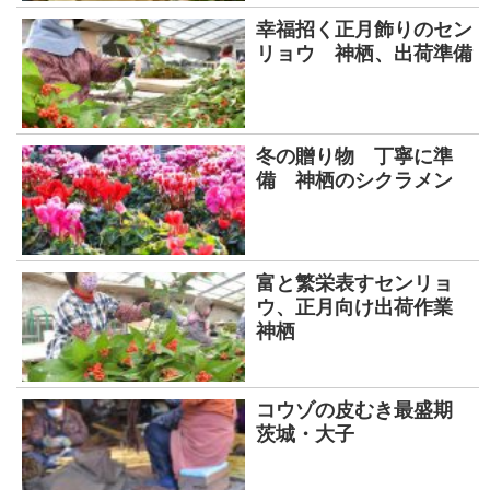
幸福招く正月飾りのセン
リョウ 神栖、出荷準備
冬の贈り物 丁寧に準
備 神栖のシクラメン
富と繁栄表すセンリョ
ウ、正月向け出荷作業
神栖
コウゾの皮むき最盛期
茨城・大子