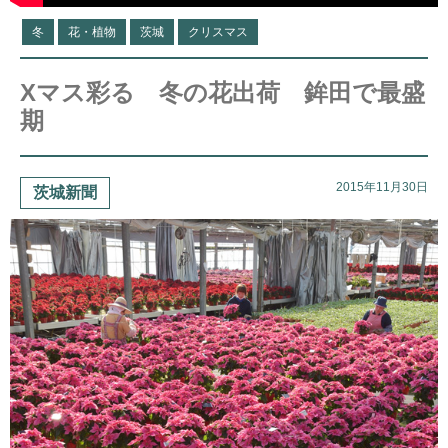
冬
花・植物
茨城
クリスマス
Xマス彩る 冬の花出荷 鉾田で最盛
期
2015年11月30日
茨城新聞