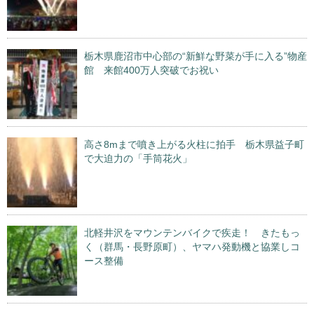
栃木県鹿沼市中心部の“新鮮な野菜が手に入る”物産
館 来館400万人突破でお祝い
高さ8mまで噴き上がる火柱に拍手 栃木県益子町
で大迫力の「手筒花火」
北軽井沢をマウンテンバイクで疾走！ きたもっ
く（群馬・長野原町）、ヤマハ発動機と協業しコ
ース整備