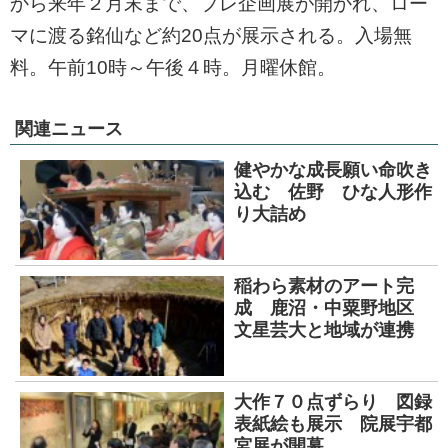
から来年２月末まで、プレ企画展が開かれ、ロー
マに渡る銘仙など約20点が展示される。入場無
料。午前10時～午後４時。月曜休館。
関連ニュース
健やかな成長願い命吹き
込む 佐野 ひな人形作
り大詰め
稲わら素材のアート完
成 鹿沼・中粟野地区
文星芸大と地域が連携
大作７０点ずらり 図録
表紙絵も展示 院展宇都
宮展が開幕