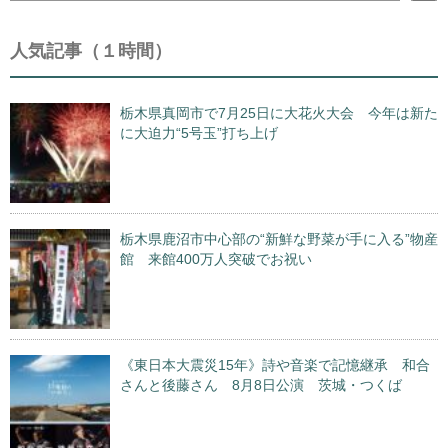
人気記事（１時間）
栃木県真岡市で7月25日に大花火大会 今年は新た
に大迫力“5号玉”打ち上げ
栃木県鹿沼市中心部の“新鮮な野菜が手に入る”物産
館 来館400万人突破でお祝い
《東日本大震災15年》詩や音楽で記憶継承 和合
さんと後藤さん 8月8日公演 茨城・つくば