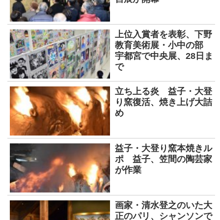
上位入賞者を表彰、下野
教育美術展・小中の部
宇都宮で中央展、28日ま
で
立ち上る炎 益子・大登
り窯復活、焼き上げ大詰
め
益子・大登り窯本焼きル
ポ 益子、笠間の陶芸家
が作業
画家・清水登之のいた大
正のパリ、シャンソンで