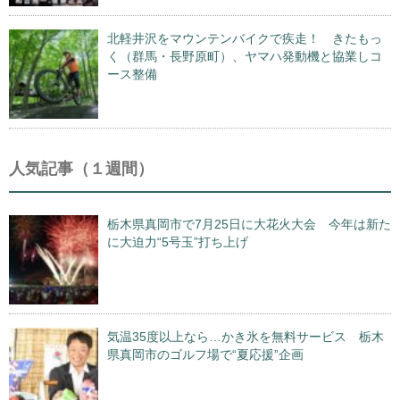
北軽井沢をマウンテンバイクで疾走！ きたもっ
く（群馬・長野原町）、ヤマハ発動機と協業しコ
ース整備
人気記事（１週間）
栃木県真岡市で7月25日に大花火大会 今年は新た
に大迫力“5号玉”打ち上げ
気温35度以上なら…かき氷を無料サービス 栃木
県真岡市のゴルフ場で“夏応援”企画