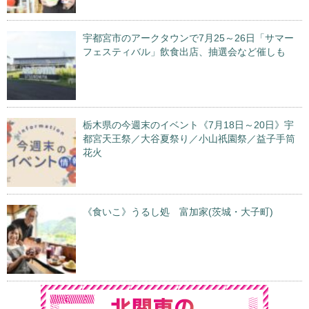
宇都宮市のアークタウンで7月25～26日「サマー
フェスティバル」飲食出店、抽選会など催しも
栃木県の今週末のイベント《7月18日～20日》宇
都宮天王祭／大谷夏祭り／小山祇園祭／益子手筒
花火
《食いこ》うるし処 富加家(茨城・大子町)