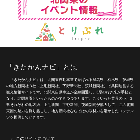
「きたかんナビ」とは
「きたかんナビ」は、北関東自動車道で結ばれる群馬県、栃木県、茨城県
の地方新聞社３社（上毛新聞社、下野新聞社、茨城新聞社）で共同運営する
観光情報サイトです。北関東自動車道が全線開通し、3県の行き来が手軽と
なり、北関東圏といったものができつつあります。こういった背景の下、3
県それぞれの地方紙、上毛新聞、下野新聞、茨城新聞が協力して、この北関
東圏の魅力を掘り起こし、地方新聞社ならではの取材力を活かしたコンテン
ツを提供していきます。
このサイトについて