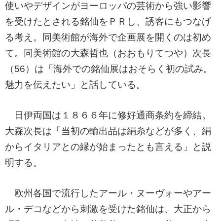
使いやデザインがヨーロッパの芸術から強い影響
を受けたとされる銘仙をＰＲし、誘客にもつなげ
る考え。同美術館が海外で企画展を開くのは初め
て。同美術館の大森哲也（おおもりてつや）次長
（56）は「海外での銘仙展はおそらく初の試み。
魅力を伝えたい」と話している。
日伊両国は１８６６年に修好通商条約を締結。
大森次長は「当初の輸出品は絹糸などが多く、絹
からイタリアとの縁が始まったとも言える」と説
明する。
欧州各国で流行したアール・ヌーヴォーやアー
ル・デコなどから刺激を受けた銘仙は、大正から