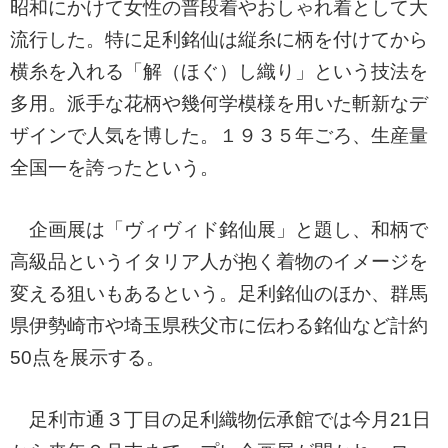
昭和にかけて女性の普段着やおしゃれ着として大
流行した。特に足利銘仙は縦糸に柄を付けてから
横糸を入れる「解（ほぐ）し織り」という技法を
多用。派手な花柄や幾何学模様を用いた斬新なデ
ザインで人気を博した。１９３５年ごろ、生産量
全国一を誇ったという。
企画展は「ヴィヴィド銘仙展」と題し、和柄で
高級品というイタリア人が抱く着物のイメージを
変える狙いもあるという。足利銘仙のほか、群馬
県伊勢崎市や埼玉県秩父市に伝わる銘仙など計約
50点を展示する。
足利市通３丁目の足利織物伝承館では今月21日