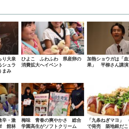
らり大泉
ひよこ ふわふわ 県産卵の
加熱ショウガは「血
るシュラ
消費拡大へイベント
果」 平柳さん講演
うまみ
激辛・激
梅味 青春の爽やかさ 総合
「九条ねぎマヨ」 
挙 館林
学園高生がソフトクリーム
で発売 築地銀だこ