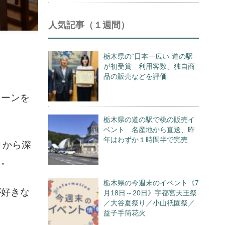
人気記事（１週間）
栃木県の“日本一広い”道の駅
が初受賞 利用客数、独自商
品の販売などを評価
ェーンを
栃木県の道の駅で桃の販売イ
ベント 名産地から直送、昨
年はわずか１時間半で完売
りから深
る。
栃木県の今週末のイベント《7
が好きな
月18日～20日》宇都宮天王祭
／大谷夏祭り／小山祇園祭／
益子手筒花火