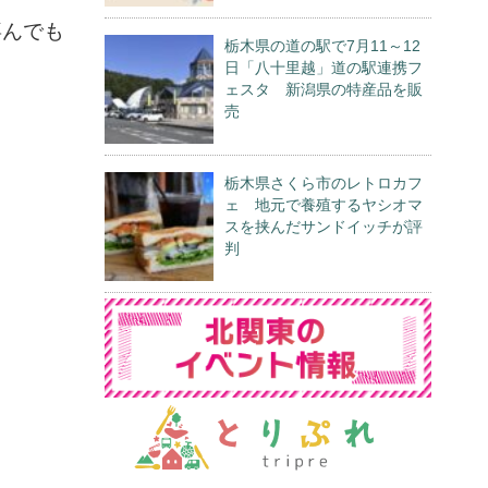
喜んでも
栃木県の道の駅で7月11～12
日「八十里越」道の駅連携フ
ェスタ 新潟県の特産品を販
売
栃木県さくら市のレトロカフ
ェ 地元で養殖するヤシオマ
スを挟んだサンドイッチが評
判