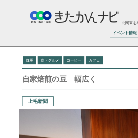
北関東を
イベント情報
群馬
食・グルメ
コーヒー
カフェ
自家焙煎の豆 幅広く
上毛新聞