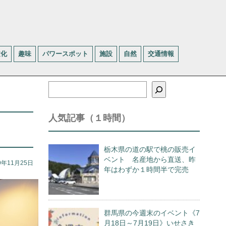
文化
趣味
パワースポット
施設
自然
交通情報
検
索
人気記事（１時間）
栃木県の道の駅で桃の販売イ
ベント 名産地から直送、昨
9年11月25日
年はわずか１時間半で完売
群馬県の今週末のイベント《7
月18日～7月19日》いせさき