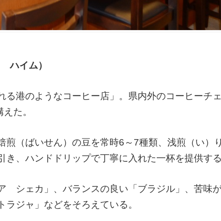
ト ハイム）
れる港のようなコーヒー店」。県内外のコーヒーチ
構えた。
煎（ばいせん）の豆を常時6～7種類、浅煎（い）
引き、ハンドドリップで丁寧に入れた一杯を提供す
ア シェカ」、バランスの良い「ブラジル」、苦味
トラジャ」などをそろえている。