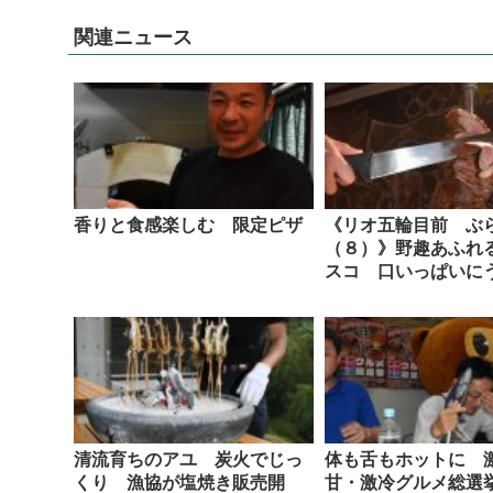
関連ニュース
香りと食感楽しむ 限定ピザ
《リオ五輪目前 ぶ
（８）》野趣あふれ
スコ 口いっぱいに
清流育ちのアユ 炭火でじっ
体も舌もホットに 
くり 漁協が塩焼き販売開
甘・激冷グルメ総選