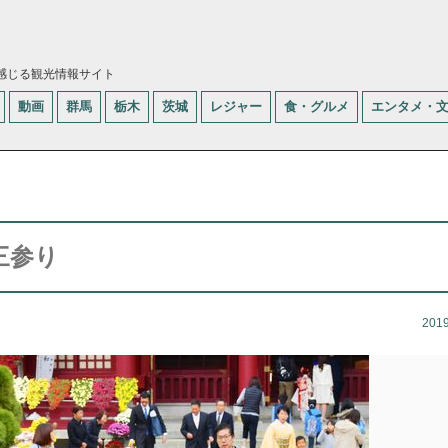
感じる観光情報サイト
動画
群馬
栃木
茨城
レジャー
食・グルメ
エンタメ・
三参り
201