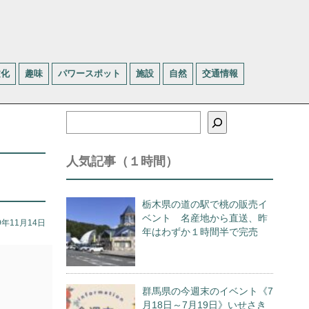
文化
趣味
パワースポット
施設
自然
交通情報
検
索
人気記事（１時間）
栃木県の道の駅で桃の販売イ
ベント 名産地から直送、昨
9年11月14日
年はわずか１時間半で完売
群馬県の今週末のイベント《7
月18日～7月19日》いせさき