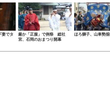
下妻でタ
厳か「正服」で例祭 総社
ほろ獅子、山車勢揃
宮、石岡のおまつり開幕