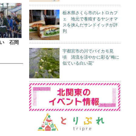
栃木県さくら市のレトロカフ
ェ 地元で養殖するヤシオマ
スを挟んだサンドイッチが評
判
い 石岡
宇都宮市の川でバイカモ見
頃 清流を涼やかに彩る“梅に
似ている白い花”