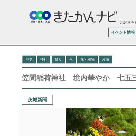
北関東を
イベント情報
歴史
神社
祭り
秋
花・植物
茨城
笠間稲荷神社 境内華やか 七五
茨城新聞