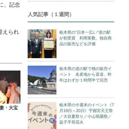
に、記念
人気記事（１週間）
迎えられ
栃木県の“日本一広い”道の駅
が初受賞 利用客数、独自商
品の販売などを評価
栃木県の道の駅で桃の販売イ
ベント 名産地から直送、昨
年はわずか１時間半で完売
栃木県の今週末のイベント《7
妻・大宝
月18日～20日》宇都宮天王祭
／大谷夏祭り／小山祇園祭／
益子手筒花火