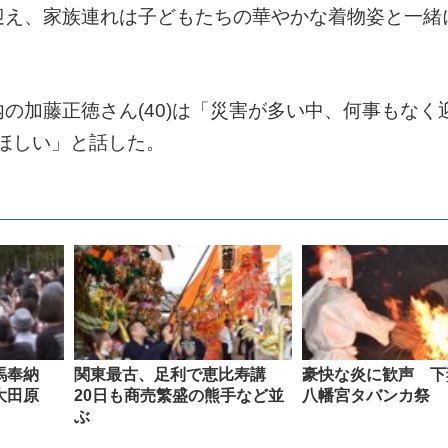
迎え、家族連れは子どもたちの華やかな着物姿と一緒
の加藤正徳さん(40)は「災害が多い中、何事もなく
ほしい」と話した。
鏑馬奉納
関東最古、足利で恵比寿講
豪快な炎に歓声 下
大田原
20日も商売繁盛の熊手など並
八幡宮タバンカ祭
ぶ