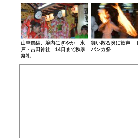
山車集結、境内にぎやか 水
舞い散る炎に歓声 
戸・吉田神社 14日まで秋季
バンカ祭
祭礼