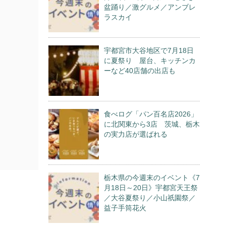
盆踊り／激グルメ／アンブレ
ラスカイ
宇都宮市大谷地区で7月18日
に夏祭り 屋台、キッチンカ
ーなど40店舗の出店も
食べログ「パン百名店2026」
に北関東から3店 茨城、栃木
の実力店が選ばれる
栃木県の今週末のイベント《7
月18日～20日》宇都宮天王祭
／大谷夏祭り／小山祇園祭／
益子手筒花火