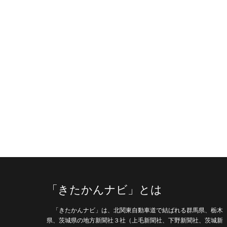
「きたかんナビ」とは
「きたかんナビ」は、北関東自動車道で結ばれる群馬県、栃木
県、茨城県の地方新聞社３社（上毛新聞社、下野新聞社、茨城新