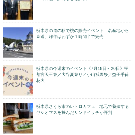
栃木県の道の駅で桃の販売イベント 名産地から
直送、昨年はわずか１時間半で完売
栃木県の今週末のイベント《7月18日～20日》宇
都宮天王祭／大谷夏祭り／小山祇園祭／益子手筒
花火
栃木県さくら市のレトロカフェ 地元で養殖する
ヤシオマスを挟んだサンドイッチが評判