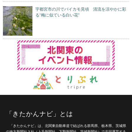
宇都宮市の川でバイカモ見頃 清流を涼やかに彩
る“梅に似ている白い花”
「きたかんナビ」とは
「きたかんナビ」は、北関東自動車道で結ばれる群馬県、栃木県、茨城県
の地方新聞社３社（上毛新聞社、下野新聞社、茨城新聞社）で共同運営する