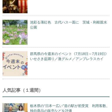
池彩る薄紅色 古代ハス一面に 茨城・利根親水
公園
群馬県の今週末のイベント《7月18日～7月19日》
いせさき盆踊り／激グルメ／アンブレラスカイ
人気記事（１週間）
栃木県の“日本一広い”道の駅が初受賞 利用客数、
独自商品の販売などを評価