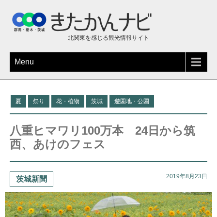
北関東を感じる観光情報サイト
Menu
夏
祭り
花・植物
茨城
遊園地・公園
八重ヒマワリ100万本 24日から筑
西、あけのフェス
2019年8月23日
茨城新聞