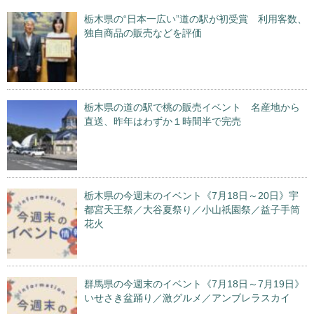
栃木県の“日本一広い”道の駅が初受賞 利用客数、
独自商品の販売などを評価
栃木県の道の駅で桃の販売イベント 名産地から
直送、昨年はわずか１時間半で完売
栃木県の今週末のイベント《7月18日～20日》宇
都宮天王祭／大谷夏祭り／小山祇園祭／益子手筒
花火
群馬県の今週末のイベント《7月18日～7月19日》
いせさき盆踊り／激グルメ／アンブレラスカイ