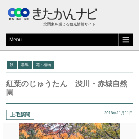
北関東を感じる観光情報サイト
Menu
秋
群馬
花・植物
紅葉のじゅうたん 渋川・赤城自然
園
2018年11月11日
上毛新聞