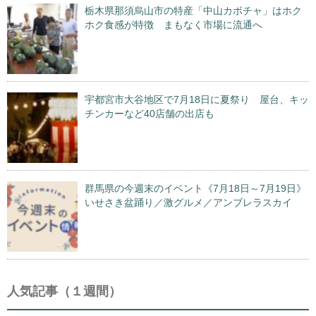
栃木県那須烏山市の特産「中山カボチャ」はホク
ホク食感が特徴 まもなく市場に流通へ
宇都宮市大谷地区で7月18日に夏祭り 屋台、キッ
チンカーなど40店舗の出店も
群馬県の今週末のイベント《7月18日～7月19日》
いせさき盆踊り／激グルメ／アンブレラスカイ
人気記事（１週間）