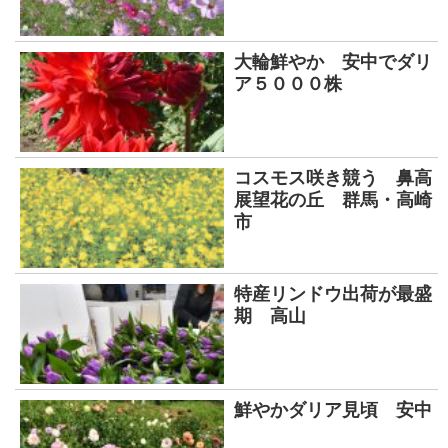
大輪鮮やか 安中でダリ
ア５０００株
コスモス咲き競う 鼻高
展望花の丘 群馬・高崎
市
特産リンドウ出荷が最盛
期 高山
鮮やかダリア見頃 安中