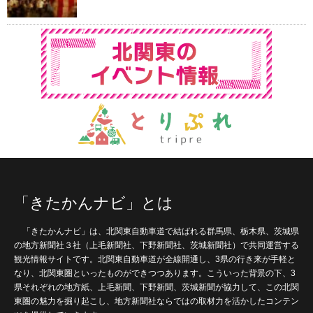
「きたかんナビ」とは
「きたかんナビ」は、北関東自動車道で結ばれる群馬県、栃木県、茨城県
の地方新聞社３社（上毛新聞社、下野新聞社、茨城新聞社）で共同運営する
観光情報サイトです。北関東自動車道が全線開通し、3県の行き来が手軽と
なり、北関東圏といったものができつつあります。こういった背景の下、3
県それぞれの地方紙、上毛新聞、下野新聞、茨城新聞が協力して、この北関
東圏の魅力を掘り起こし、地方新聞社ならではの取材力を活かしたコンテン