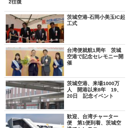
2往復
茨城空港-石岡小美玉IC起
工式
台湾便就航1周年 茨城
空港で記念セレモニー開
催
茨城空港、来場1000万
人 開港以来8年 19、
20日 記念イベント
歓迎、台湾チャーター
便 第1便到着、茨城空