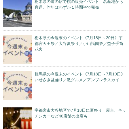
栃木県の道の駅で桃の販売イベント 名産地から
直送、昨年はわずか１時間半で完売
栃木県の今週末のイベント《7月18日～20日》宇
都宮天王祭／大谷夏祭り／小山祇園祭／益子手筒
花火
群馬県の今週末のイベント《7月18日～7月19日》
いせさき盆踊り／激グルメ／アンブレラスカイ
宇都宮市大谷地区で7月18日に夏祭り 屋台、キッ
チンカーなど40店舗の出店も