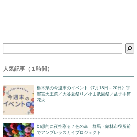
検
索
人気記事（１時間）
栃木県の今週末のイベント《7月18日～20日》宇
都宮天王祭／大谷夏祭り／小山祇園祭／益子手筒
花火
幻想的に夜空彩る７色の傘 群馬・館林市役所前
でアンブレラスカイプロジェクト