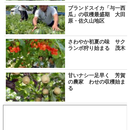
ブランドスイカ「与一西
瓜」の収穫最盛期 大田
原・佐久山地区
さわやか初夏の味 サク
ランボ狩り始まる 茂木
甘いナシ一足早く 芳賀
の農家 わせの収穫始ま
る