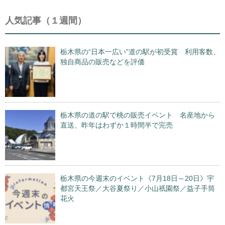
人気記事（１週間）
栃木県の“日本一広い”道の駅が初受賞 利用客数、
独自商品の販売などを評価
栃木県の道の駅で桃の販売イベント 名産地から
直送、昨年はわずか１時間半で完売
栃木県の今週末のイベント《7月18日～20日》宇
都宮天王祭／大谷夏祭り／小山祇園祭／益子手筒
花火