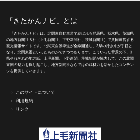
「きたかんナビ」とは
「きたかんナビ」は、北関東自動車道で結ばれる群馬県、栃木県、茨城県
の地方新聞社３社（上毛新聞社、下野新聞社、茨城新聞社）で共同運営する
観光情報サイトです。北関東自動車道が全線開通し、3県の行き来が手軽と
なり、北関東圏といったものができつつあります。こういった背景の下、3
県それぞれの地方紙、上毛新聞、下野新聞、茨城新聞が協力して、この北関
東圏の魅力を掘り起こし、地方新聞社ならではの取材力を活かしたコンテン
ツを提供していきます。
このサイトについて
利用規約
リンク