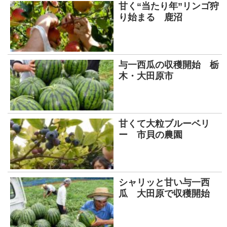
甘く“当たり年”リンゴ狩
り始まる 鹿沼
与一西瓜の収穫開始 栃
木・大田原市
甘くて大粒ブルーベリ
ー 市貝の農園
シャリッと甘い与一西
瓜 大田原で収穫開始