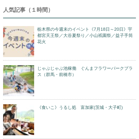
人気記事（１時間）
栃木県の今週末のイベント《7月18日～20日》宇
都宮天王祭／大谷夏祭り／小山祇園祭／益子手筒
花火
じゃぶじゃぶ池稼働 ぐんまフラワーパークプラ
ス（群馬・前橋市）
《食いこ》うるし処 富加家(茨城・大子町)