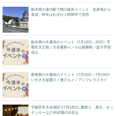
栃木県の道の駅で桃の販売イベント 名産地から
直送、昨年はわずか１時間半で完売
栃木県の今週末のイベント《7月18日～20日》宇
都宮天王祭／大谷夏祭り／小山祇園祭／益子手筒
花火
群馬県の今週末のイベント《7月18日～7月19日》
いせさき盆踊り／激グルメ／アンブレラスカイ
宇都宮市大谷地区で7月18日に夏祭り 屋台、キッ
チンカーなど40店舗の出店も