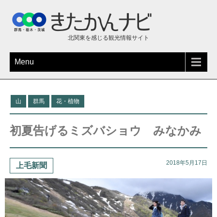
北関東を感じる観光情報サイト
Menu
山
群馬
花・植物
初夏告げるミズバショウ みなかみ
2018年5月17日
上毛新聞