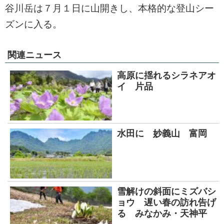
谷川岳は７月１日に山開きし、本格的な登山シー
ズンに入る。
関連ニュース
高原に揺れるシラネアオ
イ 片品
水田に 妙義山 富岡
雪解けの斜面にミズバシ
ョウ 遅い春の訪れ告げ
る みなかみ・天神平