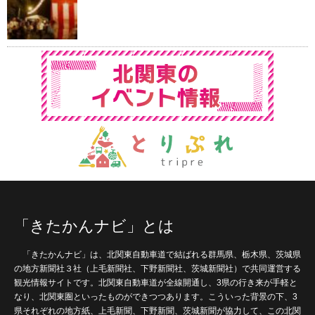
「きたかんナビ」とは
「きたかんナビ」は、北関東自動車道で結ばれる群馬県、栃木県、茨城県
の地方新聞社３社（上毛新聞社、下野新聞社、茨城新聞社）で共同運営する
観光情報サイトです。北関東自動車道が全線開通し、3県の行き来が手軽と
なり、北関東圏といったものができつつあります。こういった背景の下、3
県それぞれの地方紙、上毛新聞、下野新聞、茨城新聞が協力して、この北関