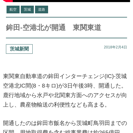
航空
茨城
道路
鉾田-空港北が開通 東関東道
2018年2月4日
茨城新聞
東関東自動車道の鉾田インターチェンジ(IC)-茨城
空港北IC間(8・8キロ)が3日午後3時、開通した。
鹿行地域から水戸や北関東方面へのアクセスが向
上し、農産物輸送の利便性なども高まる。
開通したのは鉾田市飯名から茨城町鳥羽田までの
区間。用地取得費を含む総事業費は約265億円