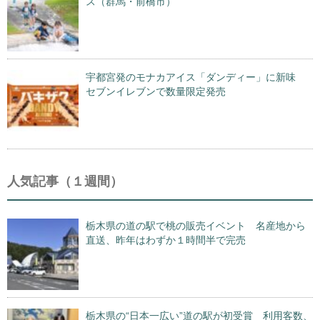
ス（群馬・前橋市）
宇都宮発のモナカアイス「ダンディー」に新味
セブンイレブンで数量限定発売
人気記事（１週間）
栃木県の道の駅で桃の販売イベント 名産地から
直送、昨年はわずか１時間半で完売
栃木県の“日本一広い”道の駅が初受賞 利用客数、