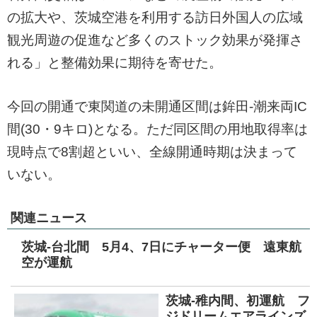
の拡大や、茨城空港を利用する訪日外国人の広域
観光周遊の促進など多くのストック効果が発揮さ
れる」と整備効果に期待を寄せた。
今回の開通で東関道の未開通区間は鉾田-潮来両IC
間(30・9キロ)となる。ただ同区間の用地取得率は
現時点で8割超といい、全線開通時期は決まって
いない。
関連ニュース
茨城-台北間 5月4、7日にチャーター便 遠東航
空が運航
茨城-稚内間、初運航 フ
ジドリームエアラインズ