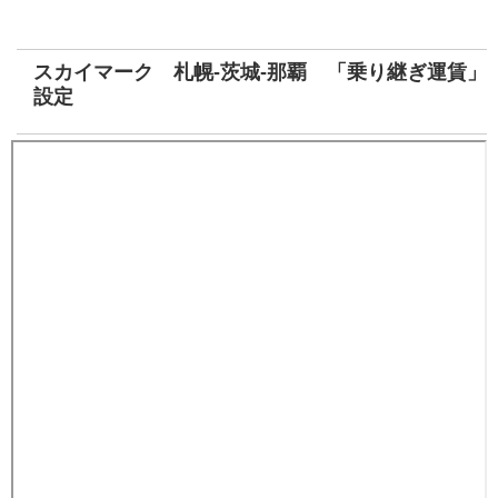
スカイマーク 札幌-茨城-那覇 「乗り継ぎ運賃」
設定