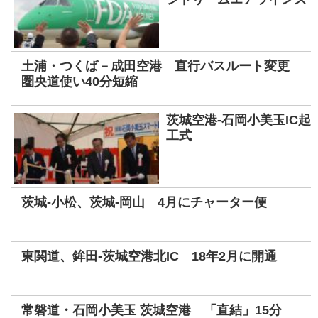
土浦・つくば－成田空港 直行バスルート変更
圏央道使い40分短縮
茨城空港-石岡小美玉IC起
工式
茨城-小松、茨城-岡山 4月にチャーター便
東関道、鉾田-茨城空港北IC 18年2月に開通
常磐道・石岡小美玉 茨城空港 「直結」15分