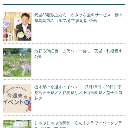
気温35度以上なら…かき氷を無料サービス 栃木
県真岡市のゴルフ場で“夏応援”企画
池彩る薄紅色 古代ハス一面に 茨城・利根親水
公園
栃木県の今週末のイベント《7月18日～20日》宇
都宮天王祭／大谷夏祭り／小山祇園祭／益子手筒
花火
じゃぶじゃぶ池稼働 ぐんまフラワーパークプラ