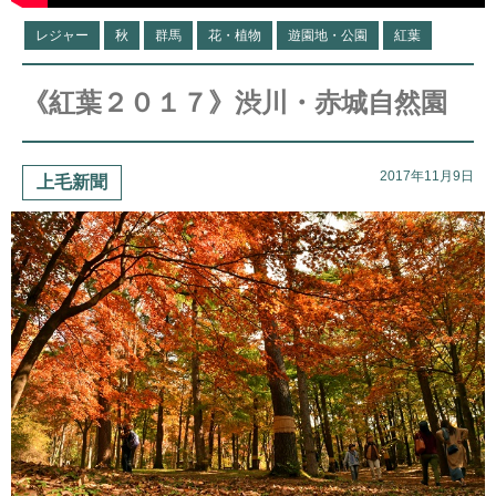
レジャー
秋
群馬
花・植物
遊園地・公園
紅葉
《紅葉２０１７》渋川・赤城自然園
2017年11月9日
上毛新聞