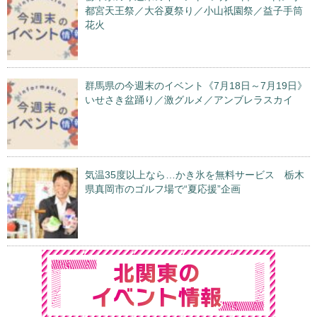
都宮天王祭／大谷夏祭り／小山祇園祭／益子手筒
花火
群馬県の今週末のイベント《7月18日～7月19日》
いせさき盆踊り／激グルメ／アンブレラスカイ
気温35度以上なら…かき氷を無料サービス 栃木
県真岡市のゴルフ場で“夏応援”企画