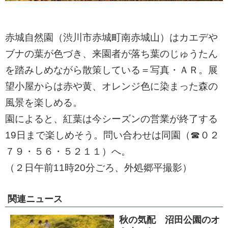
赤城自然園（渋川市赤城町南赤城山）はカエデや
ブナの葉が色づき、来園者が落ち葉のじゅうたん
を踏みしめながら散策している＝写真・ＡＲ。展
望小屋からは赤や黄、オレンジ色に染まった森の
風景を楽しめる。
園によると、紅葉は今シーズンの営業が終了する
19日まで楽しめそう。問い合わせは同園（☎０２
７９・５６・５２１１）へ。
（２日午前11時20分ごろ、外処郷平撮影）
関連ニュース
秋の気配 沼田公園のオ