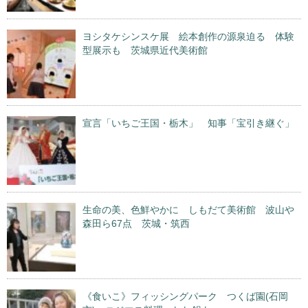
ヨシタケシンスケ展 絵本創作の源泉迫る 体験
型展示も 茨城県近代美術館
宣言「いちご王国・栃木」 知事「宝引き継ぐ」
生命の美、色鮮やかに しもだて美術館 波山や
森田ら67点 茨城・筑西
《食いこ》フィッシングパーク つくば園(石岡