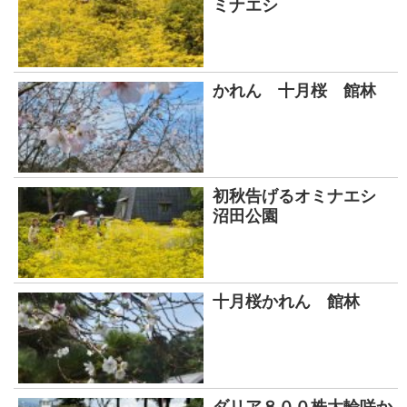
ミナエシ
かれん 十月桜 館林
初秋告げるオミナエシ
沼田公園
十月桜かれん 館林
ダリア８００株大輪咲か