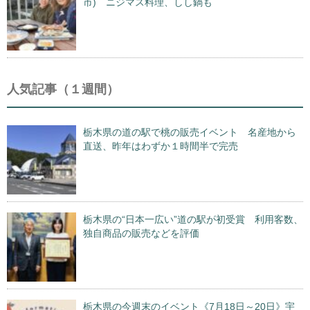
市) ニジマス料理、しし鍋も
人気記事（１週間）
栃木県の道の駅で桃の販売イベント 名産地から
直送、昨年はわずか１時間半で完売
栃木県の“日本一広い”道の駅が初受賞 利用客数、
独自商品の販売などを評価
栃木県の今週末のイベント《7月18日～20日》宇