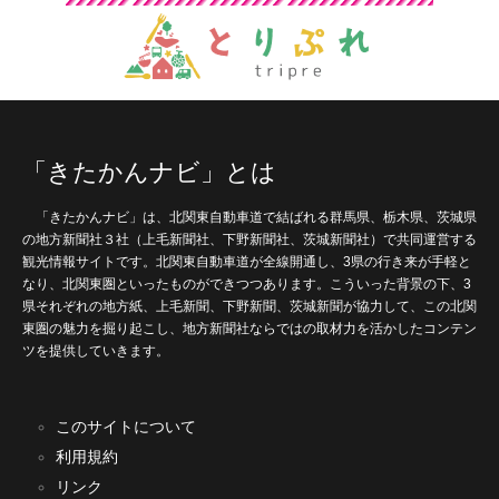
「きたかんナビ」とは
「きたかんナビ」は、北関東自動車道で結ばれる群馬県、栃木県、茨城県
の地方新聞社３社（上毛新聞社、下野新聞社、茨城新聞社）で共同運営する
観光情報サイトです。北関東自動車道が全線開通し、3県の行き来が手軽と
なり、北関東圏といったものができつつあります。こういった背景の下、3
県それぞれの地方紙、上毛新聞、下野新聞、茨城新聞が協力して、この北関
東圏の魅力を掘り起こし、地方新聞社ならではの取材力を活かしたコンテン
ツを提供していきます。
このサイトについて
利用規約
リンク