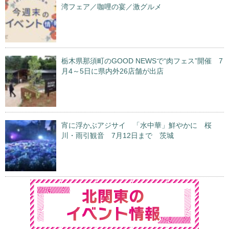
湾フェア／咖哩の宴／激グルメ
栃木県那須町のGOOD NEWSで“肉フェス”開催 7
月4～5日に県内外26店舗が出店
宵に浮かぶアジサイ 「水中華」鮮やかに 桜
川・雨引観音 7月12日まで 茨城