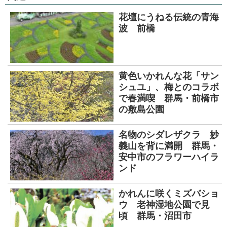
花壇にうねる伝統の青海
波 前橋
黄色いかれんな花「サン
シュユ」、梅とのコラボ
で春満喫 群馬・前橋市
の敷島公園
名物のシダレザクラ 妙
義山を背に満開 群馬・
安中市のフラワーハイラ
ンド
かれんに咲くミズバショ
ウ 老神湿地公園で見
頃 群馬・沼田市