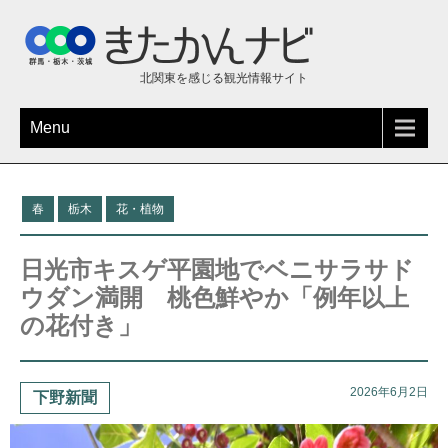
北関東を感じる観光情報サイト
Menu
春
栃木
花・植物
日光市キスゲ平園地でベニサラサド
ウダン満開 桃色鮮やか「例年以上
の花付き」
2026年6月2日
下野新聞