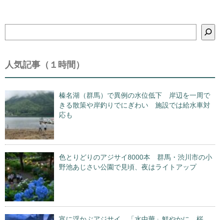
検
索
人気記事（１時間）
榛名湖（群馬）で異例の水位低下 岸辺を一周で
きる散策や岸釣りでにぎわい 施設では給水車対
応も
色とりどりのアジサイ8000本 群馬・渋川市の小
野池あじさい公園で見頃、夜はライトアップ
宵に浮かぶアジサイ 「水中華」鮮やかに 桜