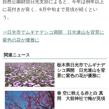
自然公園財団日光支部によると、今年は例年以上
に花付きが良く、6月中旬まで見頃が続くとい
う。
⇒日光市でムギナデシコ満開 日光連山を背景に
紫色の花が優雅に
関連ニュース
栃木県日光市でムギナデ
シコ満開 日光連山を背
景に紫色の花が優雅に
春 空に映える赤と白 真
岡 大前神社で梅が見頃