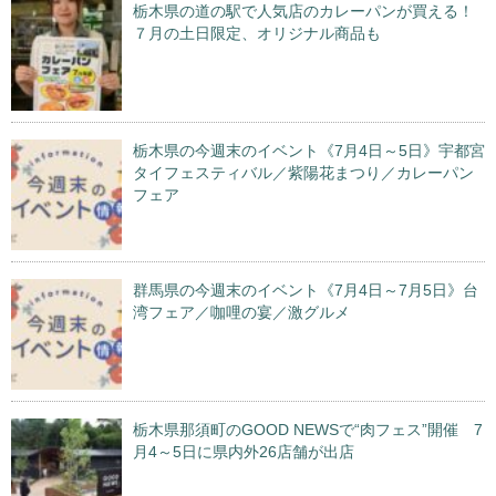
栃木県の道の駅で人気店のカレーパンが買える！
７月の土日限定、オリジナル商品も
栃木県の今週末のイベント《7月4日～5日》宇都宮
タイフェスティバル／紫陽花まつり／カレーパン
フェア
群馬県の今週末のイベント《7月4日～7月5日》台
湾フェア／咖哩の宴／激グルメ
栃木県那須町のGOOD NEWSで“肉フェス”開催 7
月4～5日に県内外26店舗が出店