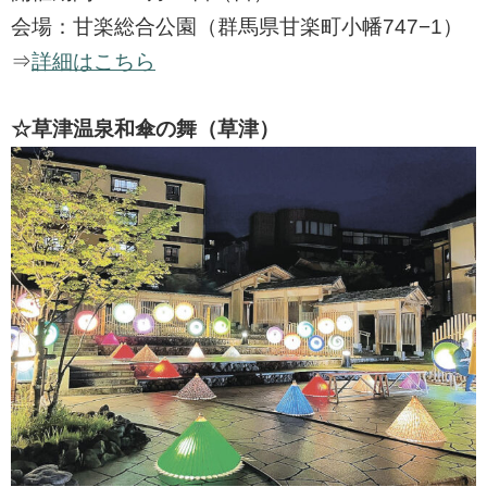
会場：甘楽総合公園（群馬県甘楽町小幡747−1）
⇒
詳細はこちら
☆草津温泉和傘の舞（草津）