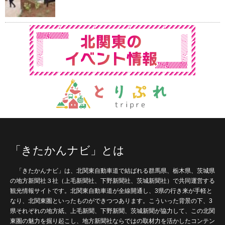
「きたかんナビ」とは
「きたかんナビ」は、北関東自動車道で結ばれる群馬県、栃木県、茨城県
の地方新聞社３社（上毛新聞社、下野新聞社、茨城新聞社）で共同運営する
観光情報サイトです。北関東自動車道が全線開通し、3県の行き来が手軽と
なり、北関東圏といったものができつつあります。こういった背景の下、3
県それぞれの地方紙、上毛新聞、下野新聞、茨城新聞が協力して、この北関
東圏の魅力を掘り起こし、地方新聞社ならではの取材力を活かしたコンテン