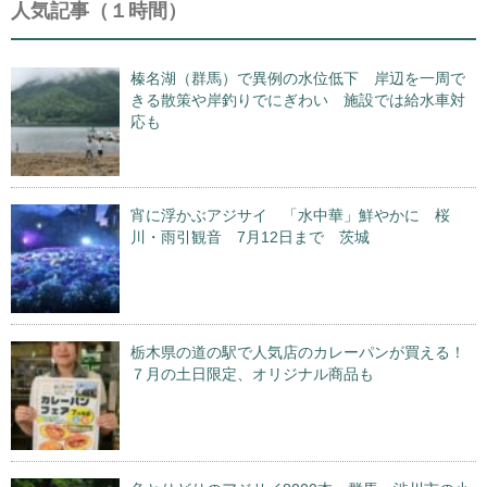
人気記事（１時間）
榛名湖（群馬）で異例の水位低下 岸辺を一周で
きる散策や岸釣りでにぎわい 施設では給水車対
応も
宵に浮かぶアジサイ 「水中華」鮮やかに 桜
川・雨引観音 7月12日まで 茨城
栃木県の道の駅で人気店のカレーパンが買える！
７月の土日限定、オリジナル商品も