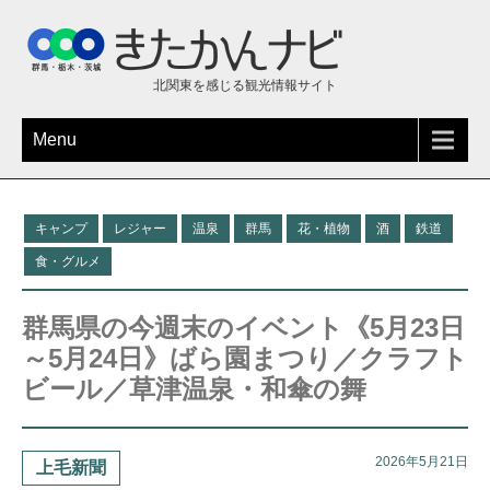
北関東を感じる観光情報サイト
Menu
キャンプ
レジャー
温泉
群馬
花・植物
酒
鉄道
食・グルメ
群馬県の今週末のイベント《5月23日
～5月24日》ばら園まつり／クラフト
ビール／草津温泉・和傘の舞
2026年5月21日
上毛新聞