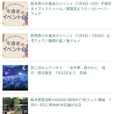
栃木県の今週末のイベント《7月4日～5日》宇都宮
タイフェスティバル／紫陽花まつり／カレーパン
フェア
群馬県の今週末のイベント《7月4日～7月5日》台
湾フェア／咖哩の宴／激グルメ
宵に浮かぶアジサイ 「水中華」鮮やかに 桜
川・雨引観音 7月12日まで 茨城
栃木県那須町のGOOD NEWSで“肉フェス”開催 7
月4～5日に県内外26店舗が出店