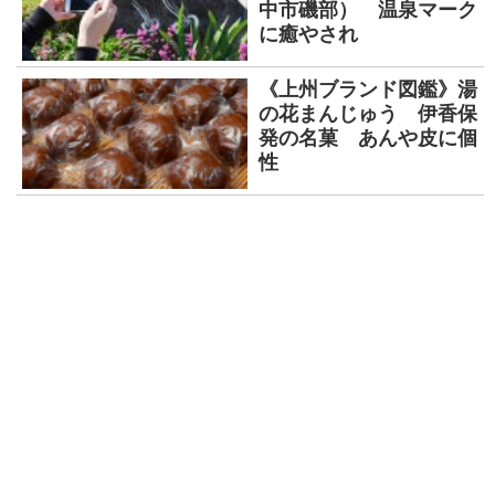
中市磯部） 温泉マーク
に癒やされ
《上州ブランド図鑑》湯
の花まんじゅう 伊香保
発の名菓 あんや皮に個
性