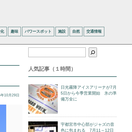
文化
趣味
パワースポット
施設
自然
交通情報
検
索
人気記事（１時間）
日光霧降アイスアリーナが7月
5日から今季営業開始 氷の準
5年10月29日
備万全に
宇都宮市中心部がジャズの音
色に包まれる 7月11～12日