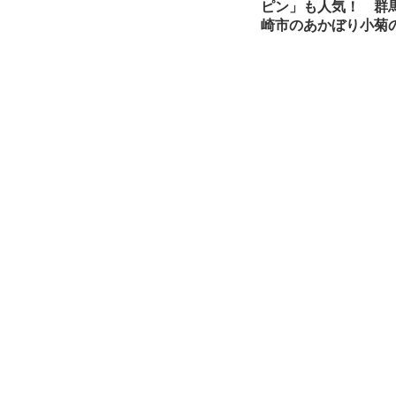
ピン」も人気！ 群
崎市のあかぼり小菊