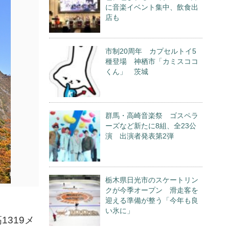
に音楽イベント集中、飲食出
店も
市制20周年 カプセルトイ5
種登場 神栖市「カミスココ
くん」 茨城
群馬・高崎音楽祭 ゴスペラ
ーズなど新たに8組、全23公
演 出演者発表第2弾
栃木県日光市のスケートリン
クが今季オープン 滑走客を
迎える準備が整う「今年も良
い氷に」
319メ