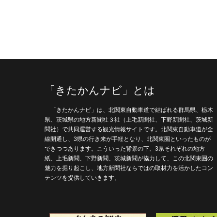
「きたかんナビ」とは
「きたかんナビ」は、北関東自動車道で結ばれる群馬県、栃木
県、茨城県の地方新聞社３社（上毛新聞社、下野新聞社、茨城新
聞社）で共同運営する観光情報サイトです。北関東自動車道が全
線開通し、3県の行き来が手軽となり、北関東圏といったものが
できつつあります。こういった背景の下、3県それぞれの地方
紙、上毛新聞、下野新聞、茨城新聞が協力して、この北関東圏の
魅力を掘り起こし、地方新聞社ならではの取材力を活かしたコン
テンツを提供していきます。