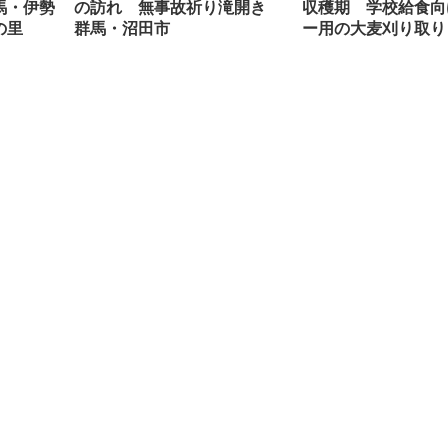
馬・伊勢
の訪れ 無事故祈り滝開き
収穫期 学校給食向
の里
群馬・沼田市
ー用の大麦刈り取り