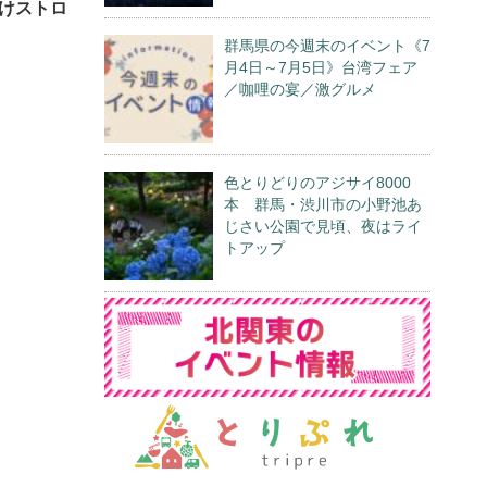
けストロ
群馬県の今週末のイベント《7
月4日～7月5日》台湾フェア
／咖哩の宴／激グルメ
色とりどりのアジサイ8000
本 群馬・渋川市の小野池あ
じさい公園で見頃、夜はライ
トアップ