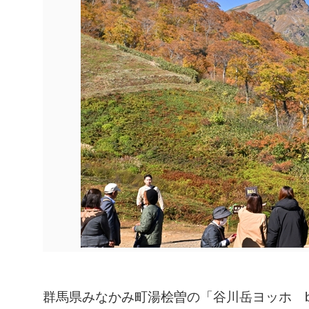
群馬県みなかみ町湯桧曽の「谷川岳ヨッホ b