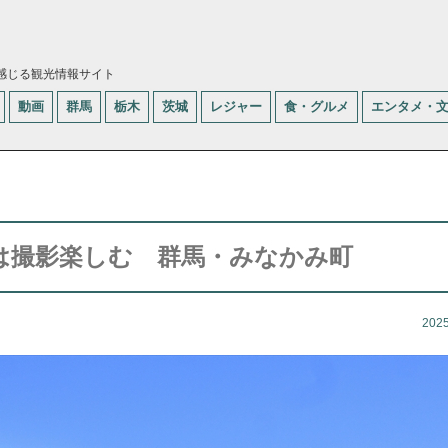
感じる観光情報サイト
動画
群馬
栃木
茨城
レジャー
食・グルメ
エンタメ・
は撮影楽しむ 群馬・みなかみ町
202