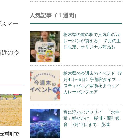
人気記事（１週間）
がスマー
栃木県の道の駅で人気店のカ
レーパンが買える！ ７月の土
日限定、オリジナル商品も
最近の冷
栃木県の今週末のイベント《7
月4日～5日》宇都宮タイフェ
スティバル／紫陽花まつり／
カレーパンフェア
宵に浮かぶアジサイ 「水中
華」鮮やかに 桜川・雨引観
音 7月12日まで 茨城
玉村町で