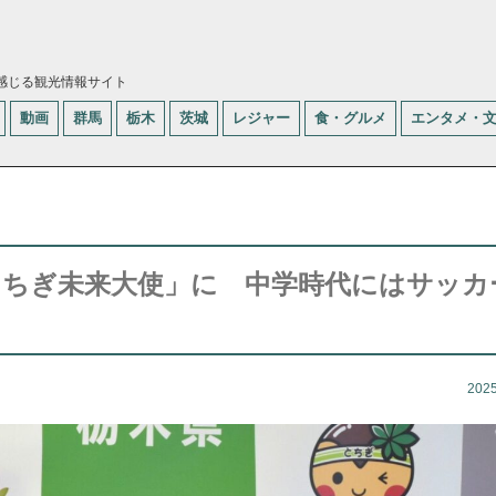
感じる観光情報サイト
動画
群馬
栃木
茨城
レジャー
食・グルメ
エンタメ・
とちぎ未来大使」に 中学時代にはサッカ
202