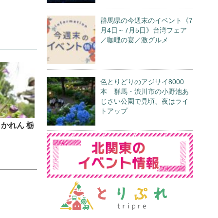
群馬県の今週末のイベント《7
月4日～7月5日》台湾フェア
／咖哩の宴／激グルメ
色とりどりのアジサイ8000
本 群馬・渋川市の小野池あ
じさい公園で見頃、夜はライ
トアップ
かれん 栃