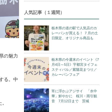
人気記事（１週間）
栃木県の道の駅で人気店のカ
レーパンが買える！ ７月の土
日限定、オリジナル商品も
、県の魅力
栃木県の今週末のイベント《7
月4日～5日》宇都宮タイフェ
スティバル／紫陽花まつり／
カレーパンフェア
動する。中
宵に浮かぶアジサイ 「水中
華」鮮やかに 桜川・雨引観
音 7月12日まで 茨城
た。