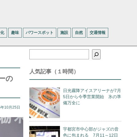
文化
趣味
パワースポット
施設
自然
交通情報
検
索
人気記事（１時間）
ーの
日光霧降アイスアリーナが7月
5日から今季営業開始 氷の準
備万全に
5年10月25日
宇都宮市中心部がジャズの音
色に包まれる 7月11～12日