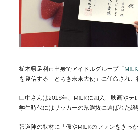
栃木県足利市出身でアイドルグループ「
M!L
を発信する「とちぎ未来大使」に任命され、
山中さんは2018年、M!LKに加入。映画
学生時代にはサッカーの県選抜に選ばれた経
報道陣の取材に「僕やM!LKのファンをきっ