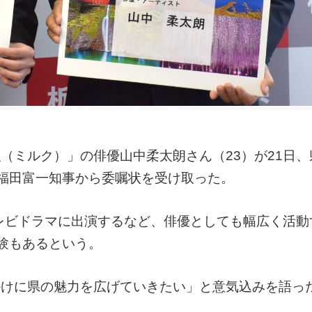
K
（ミルク）」の俳優山中柔太朗さん（23）が21日
福田富一知事から委嘱状を受け取った。
やテレビドラマに出演するなど、俳優としても幅広く活
験もあるという。
かけに県の魅力を広げていきたい」と意気込みを語っ