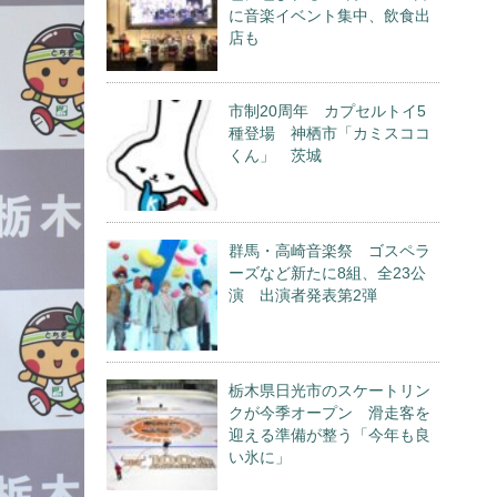
に音楽イベント集中、飲食出
店も
市制20周年 カプセルトイ5
種登場 神栖市「カミスココ
くん」 茨城
群馬・高崎音楽祭 ゴスペラ
ーズなど新たに8組、全23公
演 出演者発表第2弾
栃木県日光市のスケートリン
クが今季オープン 滑走客を
迎える準備が整う「今年も良
い氷に」