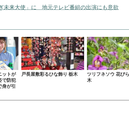
ぎ未来大使」に 地元テレビ番組の出演にも意欲
ニットが
戸長屋敷彩るひな飾り 栃木
ツリフネソウ 花びら
姿で防犯
木
で身が引