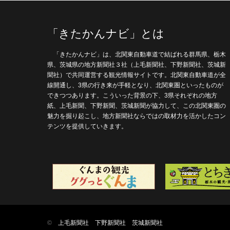
「きたかんナビ」とは
「きたかんナビ」は、北関東自動車道で結ばれる群馬県、栃木
県、茨城県の地方新聞社３社（上毛新聞社、下野新聞社、茨城新
聞社）で共同運営する観光情報サイトです。北関東自動車道が全
線開通し、3県の行き来が手軽となり、北関東圏といったものが
できつつあります。こういった背景の下、3県それぞれの地方
紙、上毛新聞、下野新聞、茨城新聞が協力して、この北関東圏の
魅力を掘り起こし、地方新聞社ならではの取材力を活かしたコン
テンツを提供していきます。
©
上毛新聞社
下野新聞社
茨城新聞社