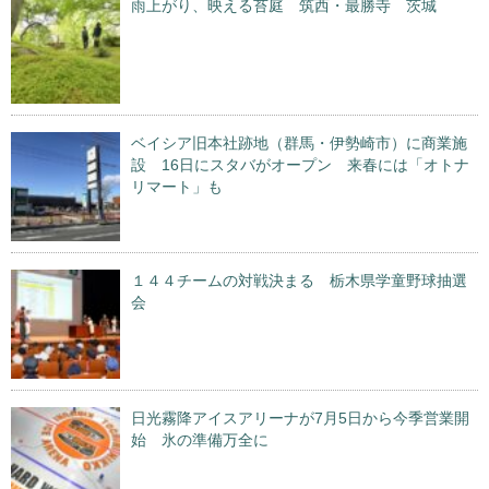
雨上がり、映える苔庭 筑西・最勝寺 茨城
ベイシア旧本社跡地（群馬・伊勢崎市）に商業施
設 16日にスタバがオープン 来春には「オトナ
リマート」も
１４４チームの対戦決まる 栃木県学童野球抽選
会
日光霧降アイスアリーナが7月5日から今季営業開
始 氷の準備万全に