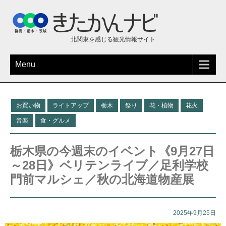
北関東を感じる観光情報サイト
Menu
お買い物
ライトアップ
栃木
祭り
花・植物
花火
音楽
食・グルメ
栃木県の今週末のイベント《9月27日
～28日》ベリテンライブ／足利学校
門前マルシェ／秋の北海道物産展
2025年9月25日