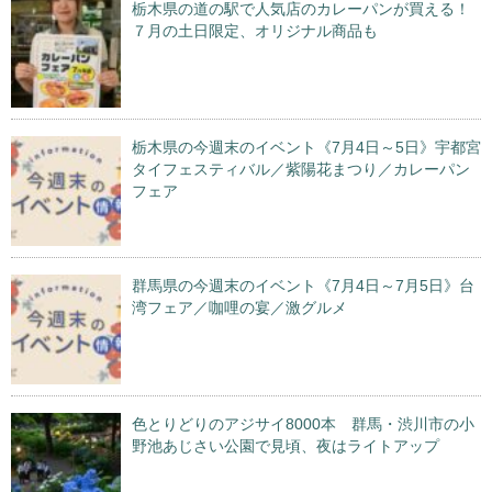
栃木県の道の駅で人気店のカレーパンが買える！
７月の土日限定、オリジナル商品も
栃木県の今週末のイベント《7月4日～5日》宇都宮
タイフェスティバル／紫陽花まつり／カレーパン
フェア
群馬県の今週末のイベント《7月4日～7月5日》台
湾フェア／咖哩の宴／激グルメ
色とりどりのアジサイ8000本 群馬・渋川市の小
野池あじさい公園で見頃、夜はライトアップ