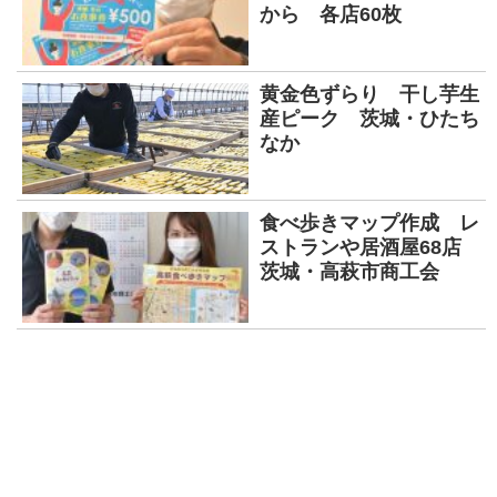
から 各店60枚
黄金色ずらり 干し芋生
産ピーク 茨城・ひたち
なか
食べ歩きマップ作成 レ
ストランや居酒屋68店
茨城・高萩市商工会