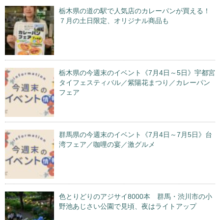
栃木県の道の駅で人気店のカレーパンが買える！
７月の土日限定、オリジナル商品も
栃木県の今週末のイベント《7月4日～5日》宇都宮
タイフェスティバル／紫陽花まつり／カレーパン
フェア
群馬県の今週末のイベント《7月4日～7月5日》台
湾フェア／咖哩の宴／激グルメ
色とりどりのアジサイ8000本 群馬・渋川市の小
野池あじさい公園で見頃、夜はライトアップ