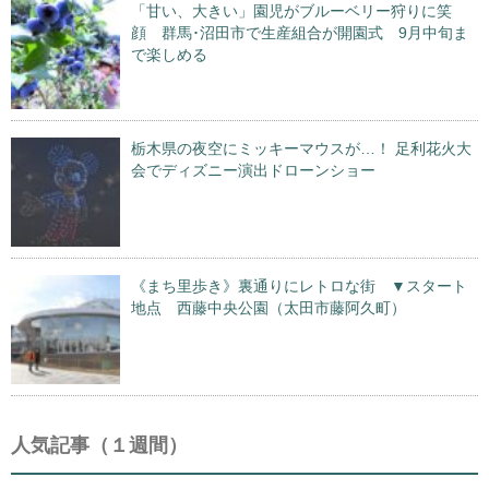
「甘い、大きい」園児がブルーベリー狩りに笑
顔 群馬･沼田市で生産組合が開園式 9月中旬ま
で楽しめる
栃木県の夜空にミッキーマウスが…！ 足利花火大
会でディズニー演出ドローンショー
《まち里歩き》裏通りにレトロな街 ▼スタート
地点 西藤中央公園（太田市藤阿久町）
人気記事（１週間）