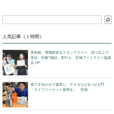
検
索
人気記事（１時間）
美術館・博物館巡るスタンプラリー 四つ以上で
景品 対象7施設、割引も 茨城アートライン協議
会 HP
慌てず合わせて確実に テナガエビ&ハゼ入門
「ライフジャケット着用を」 茨城