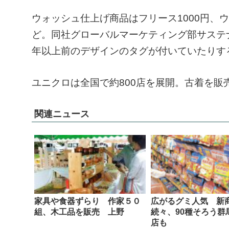
ウォッシュ仕上げ商品はフリース1000円、ウー
ど。同社グローバルマーケティング部サステ
年以上前のデザインのタグが付いていたりす
ユニクロは全国で約800店を展開。古着を販
関連ニュース
家具や食器ずらり 作家５０
広がるグミ人気 新
組、木工品を販売 上野
続々、90種そろう群
店も