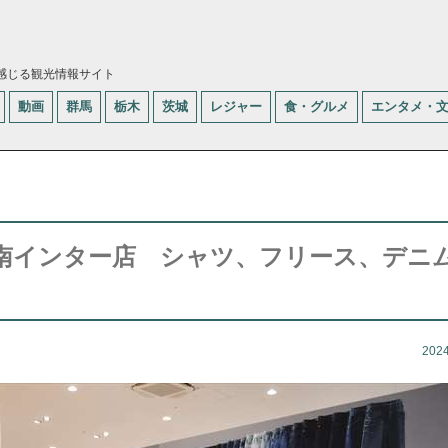
感じる観光情報サイト
動画
群馬
栃木
茨城
レジャー
食・グルメ
エンタメ・
南インター店 シャツ、フリース、デニム
202