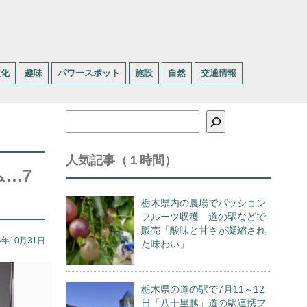
文化
趣味
パワースポット
施設
自然
交通情報
検
索
人気記事（１時間）
…7
栃木県内の農場でパッション
フルーツ収穫 道の駅などで
販売「酸味と甘さが凝縮され
4年10月31日
た味わい」
栃木県の道の駅で7月11～12
日「八十里越」道の駅連携フ