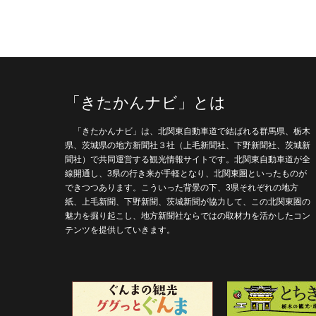
「きたかんナビ」とは
「きたかんナビ」は、北関東自動車道で結ばれる群馬県、栃木
県、茨城県の地方新聞社３社（上毛新聞社、下野新聞社、茨城新
聞社）で共同運営する観光情報サイトです。北関東自動車道が全
線開通し、3県の行き来が手軽となり、北関東圏といったものが
できつつあります。こういった背景の下、3県それぞれの地方
紙、上毛新聞、下野新聞、茨城新聞が協力して、この北関東圏の
魅力を掘り起こし、地方新聞社ならではの取材力を活かしたコン
テンツを提供していきます。