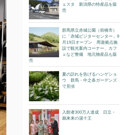
ェスタ 新潟県の特産品を販
売
群馬県立赤城公園（前橋市）
に「赤城ビジターセンター」9
月19日オープン 周遊拠点施
設で観光案内コーナー、カフ
ェなど整備 地元物産品も販
売
夏の訪れを告げるハンゲショ
ウ 群馬・中之条ガーデンズ
で見頃
入館者300万人達成 日立・
鵜来来の湯十王