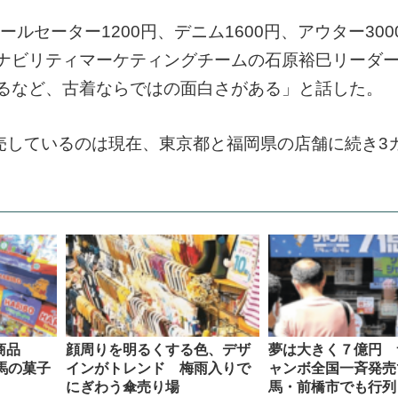
ルセーター1200円、デニム1600円、アウター300
ナビリティマーケティングチームの石原裕巳リーダー
るなど、古着ならではの面白さがある」と話した。
売しているのは現在、東京都と福岡県の店舗に続き3
商品
顔周りを明るくする色、デザ
夢は大きく７億円 
馬の菓子
インがトレンド 梅雨入りで
ャンボ全国一斉発売
にぎわう傘売り場
馬・前橋市でも行列