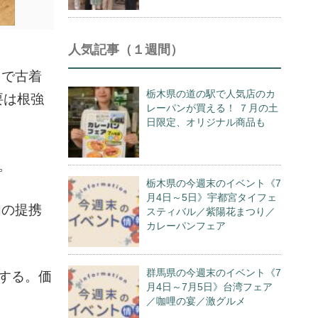
人気記事（１週間）
）で古着
栃木県の道の駅で人気店のカ
要は根強
レーパンが買える！ ７月の土
日限定、オリジナル商品も
。
栃木県の今週末のイベント《7
月4日～5日》宇都宮タイフェ
内の提携
スティバル／紫陽花まつり／
カレーパンフェア
群馬県の今週末のイベント《7
する。価
月4日～7月5日》台湾フェア
／咖哩の宴／激グルメ