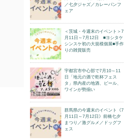
／七夕ジャズ／カレーパンフ
ェア
＜茨城・今週末のイベント＞7
月11日～7月12日 ■ヨシタケ
シンスケ初の大規模個展■手作
りの雑貨販売
宇都宮市中心部で7月10～11
日「地元の酒で乾杯フェス
タ」県内産の地酒、ビール、
ワインが勢揃い
群馬県の今週末のイベント《7
月11日～7月12日》前橋七夕
まつり／激グルメ／ドッグフ
ェス