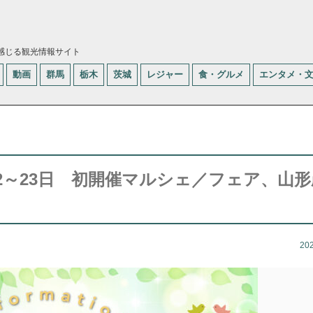
感じる観光情報サイト
動画
群馬
栃木
茨城
レジャー
食・グルメ
エンタメ・
2～23日 初開催マルシェ／フェア、山
20