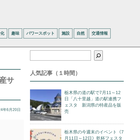
文化
趣味
パワースポット
施設
自然
交通情報
検
索
人気記事（１時間）
形産サ
栃木県の道の駅で7月11～12
日「八十里越」道の駅連携フ
ェスタ 新潟県の特産品を販
24年6月20日
売
栃木県の今週末のイベント《7
月11日～12日》乾杯フェスタ