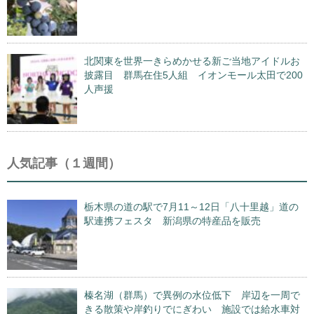
北関東を世界一きらめかせる新ご当地アイドルお
披露目 群馬在住5人組 イオンモール太田で200
人声援
人気記事（１週間）
栃木県の道の駅で7月11～12日「八十里越」道の
駅連携フェスタ 新潟県の特産品を販売
榛名湖（群馬）で異例の水位低下 岸辺を一周で
きる散策や岸釣りでにぎわい 施設では給水車対