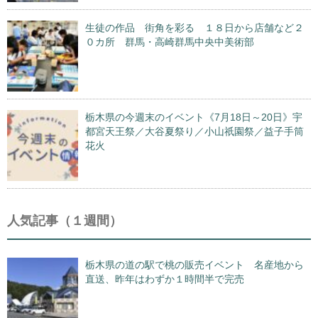
生徒の作品 街角を彩る １８日から店舗など２
０カ所 群馬・高崎群馬中央中美術部
栃木県の今週末のイベント《7月18日～20日》宇
都宮天王祭／大谷夏祭り／小山祇園祭／益子手筒
花火
人気記事（１週間）
栃木県の道の駅で桃の販売イベント 名産地から
直送、昨年はわずか１時間半で完売