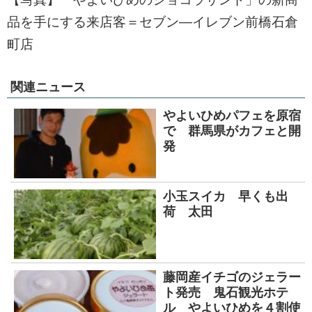
品を手にする来店客＝セブン―イレブン前橋石倉
町店
関連ニュース
やよいひめパフェを原宿
で 群馬県がカフェと開
発
小玉スイカ 早くも出
荷 太田
藤岡産イチゴのジェラー
ト発売 鬼石観光ホテ
ル やよいひめを４割使