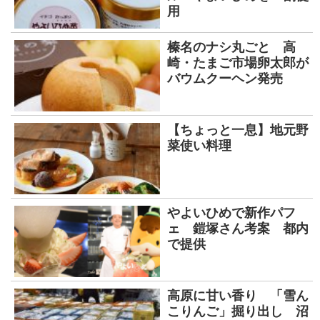
用
榛名のナシ丸ごと 高
崎・たまご市場卵太郎が
バウムクーヘン発売
【ちょっと一息】地元野
菜使い料理
やよいひめで新作パフ
ェ 鎧塚さん考案 都内
で提供
高原に甘い香り 「雪ん
こりんご」掘り出し 沼