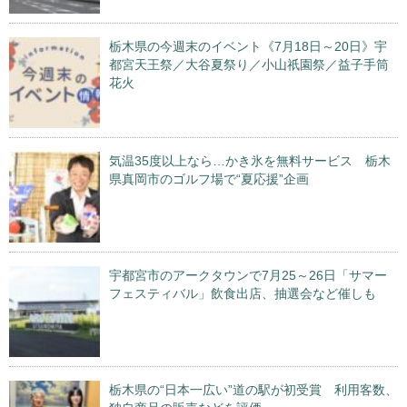
栃木県の今週末のイベント《7月18日～20日》宇
都宮天王祭／大谷夏祭り／小山祇園祭／益子手筒
花火
気温35度以上なら…かき氷を無料サービス 栃木
県真岡市のゴルフ場で“夏応援”企画
宇都宮市のアークタウンで7月25～26日「サマー
フェスティバル」飲食出店、抽選会など催しも
栃木県の“日本一広い”道の駅が初受賞 利用客数、