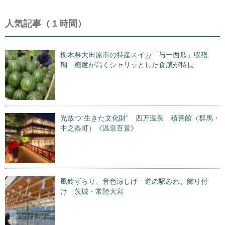
人気記事（１時間）
栃木県大田原市の特産スイカ「与一西瓜」収穫
期 糖度が高くシャリッとした食感が特長
光放つ“生きた文化財” 四万温泉 積善館（群馬・
中之条町）《温泉百景》
風鈴ずらり、音色涼しげ 道の駅みわ、飾り付
け 茨城・常陸大宮