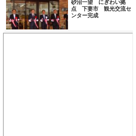
砂沼一望 にぎわい拠
点 下妻市 観光交流セ
ンター完成