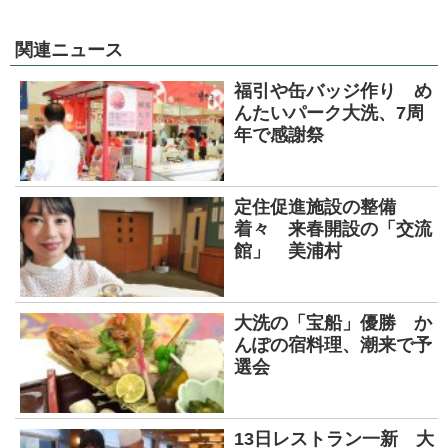
関連ニュース
福引や缶バッジ作り め
んたいパーク大洗、7周
年で感謝祭
定住促進施設の整備
着々 来春開設の「交流
館」 美浦村
大洗の「宝船」優勝 か
んぽの宿料理、潮来で予
選会
13日レストラン一新 大