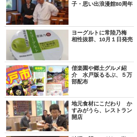
子・思い出浪漫館80周年
ヨーグルトに常陸乃梅
相性抜群、10月１日発売
偕楽園や郷土グルメ紹
介 水戸版るるぶ、５万
部配布
地元食材にこだわり か
すみがうら、レストラン
開店