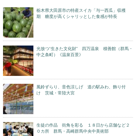
栃木県大田原市の特産スイカ「与一西瓜」収穫
期 糖度が高くシャリッとした食感が特長
光放つ“生きた文化財” 四万温泉 積善館（群馬・
中之条町）《温泉百景》
風鈴ずらり、音色涼しげ 道の駅みわ、飾り付
け 茨城・常陸大宮
生徒の作品 街角を彩る １８日から店舗など２
０カ所 群馬・高崎群馬中央中美術部