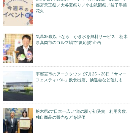
都宮天王祭／大谷夏祭り／小山祇園祭／益子手筒
花火
気温35度以上なら…かき氷を無料サービス 栃木
県真岡市のゴルフ場で“夏応援”企画
宇都宮市のアークタウンで7月25～26日「サマー
フェスティバル」飲食出店、抽選会など催しも
栃木県の“日本一広い”道の駅が初受賞 利用客数、
独自商品の販売などを評価