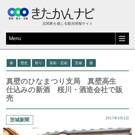
北関東を感じる観光情報サイト
Menu
春
歴史
祭り
美術・芸術
茨城
酒
真壁のひなまつり支局 真壁高生
仕込みの新酒 桜川・酒造会社で販
売
2017年3月1日
茨城新聞