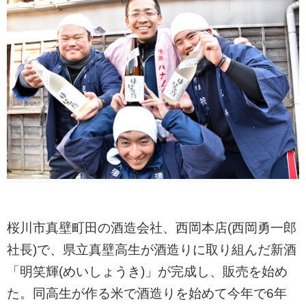
桜川市真壁町田の酒造会社、西岡本店(西岡勇一郎
社長)で、県立真壁高生が酒造りに取り組んだ新酒
「明笑輝(めいしょうき)」が完成し、販売を始め
た。同高生が作る米で酒造りを始めて今年で6年