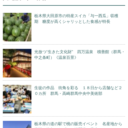
栃木県大田原市の特産スイカ「与一西瓜」収穫
期 糖度が高くシャリッとした食感が特長
光放つ“生きた文化財” 四万温泉 積善館（群馬・
中之条町）《温泉百景》
生徒の作品 街角を彩る １８日から店舗など２
０カ所 群馬・高崎群馬中央中美術部
栃木県の道の駅で桃の販売イベント 名産地から