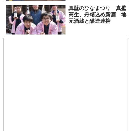
真壁のひなまつり 真壁
高生、丹精込め新酒 地
元酒蔵と醸造連携