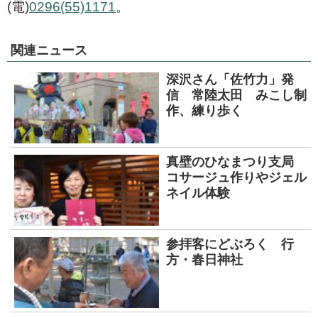
(電)
0296(55)1171
。
関連ニュース
深沢さん「佐竹力」発
信 常陸太田 みこし制
作、練り歩く
真壁のひなまつり支局
コサージュ作りやジェル
ネイル体験
参拝客にどぶろく 行
方・春日神社