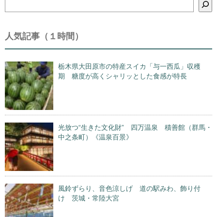
検
索
人気記事（１時間）
栃木県大田原市の特産スイカ「与一西瓜」収穫
期 糖度が高くシャリッとした食感が特長
光放つ“生きた文化財” 四万温泉 積善館（群馬・
中之条町）《温泉百景》
風鈴ずらり、音色涼しげ 道の駅みわ、飾り付
け 茨城・常陸大宮