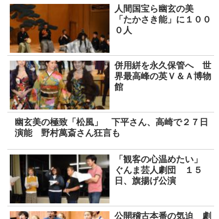
人間国宝ら幽玄の美
「たかさき能」に１００
０人
併用絣を永久保管へ 世
界最高峰の英Ｖ＆Ａ博物
館
幽玄美の極致「松風」 下平さん、高崎で２７日
演能 野村萬斎さん狂言も
「観客の心温めたい」
ぐんま芸人劇団 １５
日、旗揚げ公演
公開稽古本番の気迫 劇