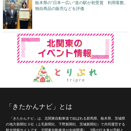
栃木県の“日本一広い”道の駅が初受賞 利用客数、
独自商品の販売などを評価
「きたかんナビ」とは
「きたかんナビ」は、北関東自動車道で結ばれる群馬県、栃木県、茨城県
の地方新聞社３社（上毛新聞社、下野新聞社、茨城新聞社）で共同運営する
観光情報サイトです。北関東自動車道が全線開通し、3県の行き来が手軽と