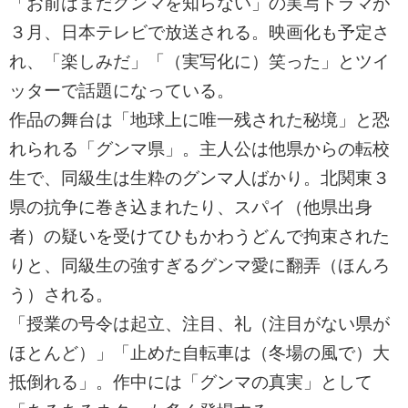
「お前はまだグンマを知らない」の実写ドラマが
３月、日本テレビで放送される。映画化も予定さ
れ、「楽しみだ」「（実写化に）笑った」とツイ
ッターで話題になっている。
作品の舞台は「地球上に唯一残された秘境」と恐
れられる「グンマ県」。主人公は他県からの転校
生で、同級生は生粋のグンマ人ばかり。北関東３
県の抗争に巻き込まれたり、スパイ（他県出身
者）の疑いを受けてひもかわうどんで拘束された
りと、同級生の強すぎるグンマ愛に翻弄（ほんろ
う）される。
「授業の号令は起立、注目、礼（注目がない県が
ほとんど）」「止めた自転車は（冬場の風で）大
抵倒れる」。作中には「グンマの真実」として