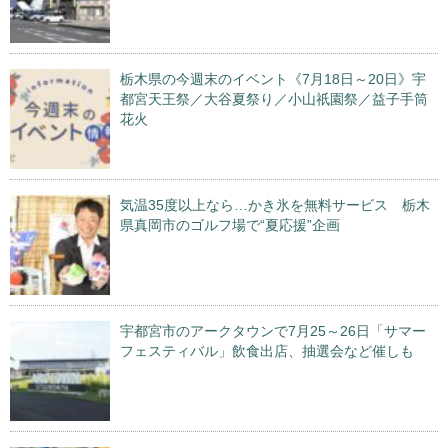
栃木県の今週末のイベント《7月18日～20日》宇
都宮天王祭／大谷夏祭り／小山祇園祭／益子手筒
花火
気温35度以上なら…かき氷を無料サービス 栃木
県真岡市のゴルフ場で“夏応援”企画
宇都宮市のアークタウンで7月25～26日「サマー
フェスティバル」飲食出店、抽選会など催しも