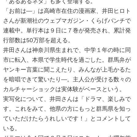
「あるあるネタ」も多く登場する。
「お前は―」は高崎市在住の漫画家、井田ヒロト
さんが新潮社のウェブマガジン・くらげバンチで
連載中。単行本は９日に７巻が発売され、累計発
行部数は50万部を超える。
井田さんは神奈川県生まれで、中学１年の時に同
市に転入、本県で学生時代を過ごした。群馬弁が
ヤンキー言葉に聞こえたり、みんなが上毛かるた
を暗唱できて驚いたり―。主人公が受ける数々の
カルチャーショックは実体験がベースという。
実写化について、井田さんは「ドラマ、楽しみで
す。これをみて、他県の方にもっと群馬県を知っ
ていただけたらうれしいです！」とコメントして
いる。