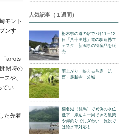
人気記事（１週間）
高崎モント
プンす
栃木県の道の駅で7月11～12
日「八十里越」道の駅連携フ
ェスタ 新潟県の特産品を販
売
rots
め開閉時の
雨上がり、映える苔庭 筑
ースや、
西・最勝寺 茨城
ってい
榛名湖（群馬）で異例の水位
入した先着
低下 岸辺を一周できる散策
や岸釣りでにぎわい 施設で
は給水車対応も