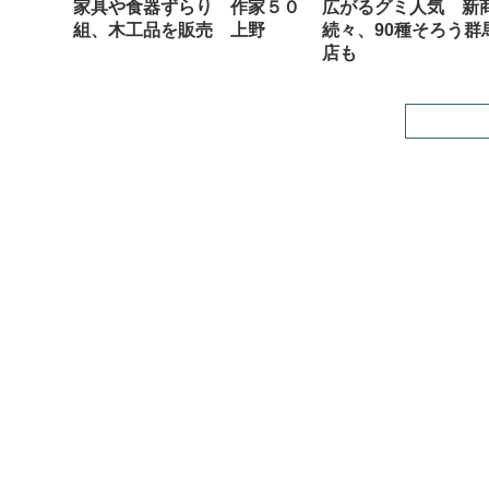
家具や食器ずらり 作家５０
広がるグミ人気 新
組、木工品を販売 上野
続々、90種そろう群
店も