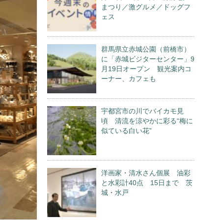
まつり／激グルメ／ドッグフ
ェス
群馬県立赤城公園（前橋市）
に「赤城ビジターセンター」9
月19日オープン 観光案内コ
ーナー、カフェも
宇都宮市の川でバイカモ見
頃 清流を涼やかに彩る“梅に
似ている白い花”
洋画家・清水さん個展 油彩
と水彩計40点 15日まで 茨
城・水戸