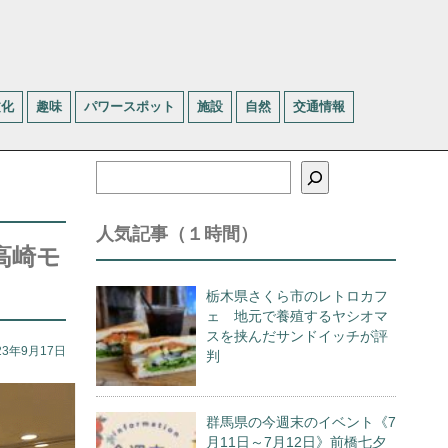
文化
趣味
パワースポット
施設
自然
交通情報
検
索
人気記事（１時間）
高崎モ
栃木県さくら市のレトロカフ
ェ 地元で養殖するヤシオマ
スを挟んだサンドイッチが評
23年9月17日
判
群馬県の今週末のイベント《7
月11日～7月12日》前橋七夕