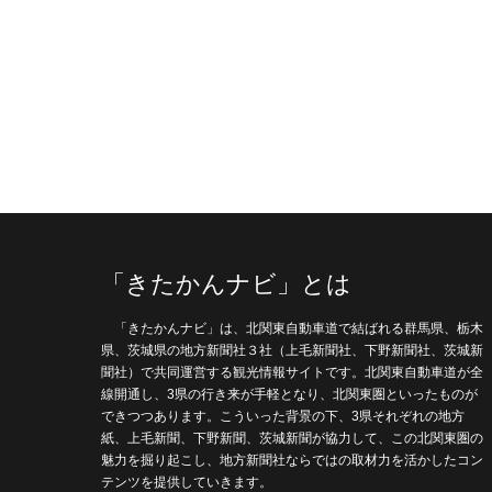
「きたかんナビ」とは
「きたかんナビ」は、北関東自動車道で結ばれる群馬県、栃木
県、茨城県の地方新聞社３社（上毛新聞社、下野新聞社、茨城新
聞社）で共同運営する観光情報サイトです。北関東自動車道が全
線開通し、3県の行き来が手軽となり、北関東圏といったものが
できつつあります。こういった背景の下、3県それぞれの地方
紙、上毛新聞、下野新聞、茨城新聞が協力して、この北関東圏の
魅力を掘り起こし、地方新聞社ならではの取材力を活かしたコン
テンツを提供していきます。