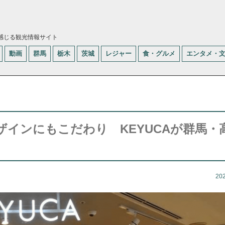
感じる観光情報サイト
動画
群馬
栃木
茨城
レジャー
食・グルメ
エンタメ・
インにもこだわり KEYUCAが群馬・
20