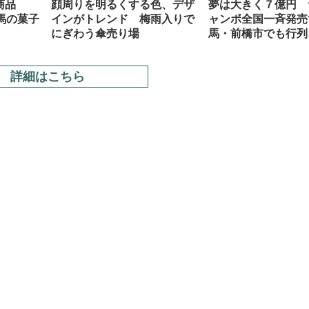
商品
顔周りを明るくする色、デザ
夢は大きく７億円 
馬の菓子
インがトレンド 梅雨入りで
ャンボ全国一斉発売
にぎわう傘売り場
馬・前橋市でも行列
詳細はこちら