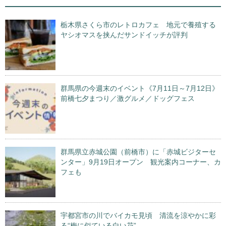
栃木県さくら市のレトロカフェ 地元で養殖する
ヤシオマスを挟んだサンドイッチが評判
群馬県の今週末のイベント《7月11日～7月12日》
前橋七夕まつり／激グルメ／ドッグフェス
群馬県立赤城公園（前橋市）に「赤城ビジターセ
ンター」9月19日オープン 観光案内コーナー、カ
フェも
宇都宮市の川でバイカモ見頃 清流を涼やかに彩
る“梅に似ている白い花”