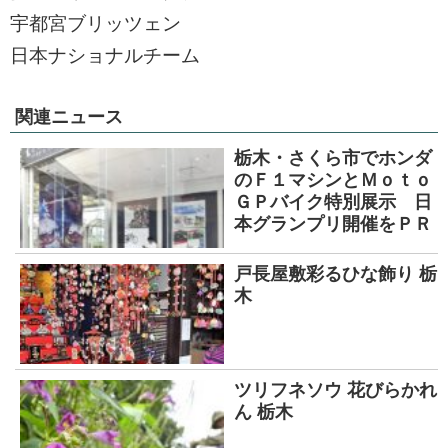
宇都宮ブリッツェン
日本ナショナルチーム
関連ニュース
栃木・さくら市でホンダ
のＦ１マシンとＭｏｔｏ
ＧＰバイク特別展示 日
本グランプリ開催をＰＲ
戸長屋敷彩るひな飾り 栃
木
ツリフネソウ 花びらかれ
ん 栃木