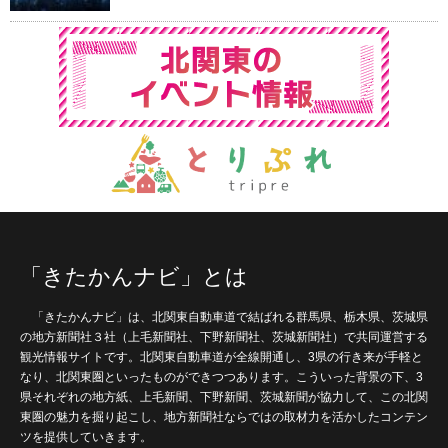
「きたかんナビ」とは
「きたかんナビ」は、北関東自動車道で結ばれる群馬県、栃木県、茨城県
の地方新聞社３社（上毛新聞社、下野新聞社、茨城新聞社）で共同運営する
観光情報サイトです。北関東自動車道が全線開通し、3県の行き来が手軽と
なり、北関東圏といったものができつつあります。こういった背景の下、3
県それぞれの地方紙、上毛新聞、下野新聞、茨城新聞が協力して、この北関
東圏の魅力を掘り起こし、地方新聞社ならではの取材力を活かしたコンテン
ツを提供していきます。