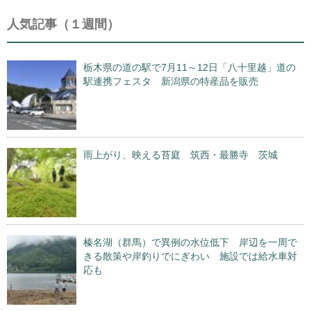
人気記事（１週間）
栃木県の道の駅で7月11～12日「八十里越」道の
駅連携フェスタ 新潟県の特産品を販売
雨上がり、映える苔庭 筑西・最勝寺 茨城
榛名湖（群馬）で異例の水位低下 岸辺を一周で
きる散策や岸釣りでにぎわい 施設では給水車対
応も