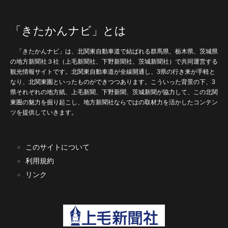
「きたかんナビ」とは
「きたかんナビ」は、北関東自動車道で結ばれる群馬県、栃木県、茨城県
の地方新聞社３社（上毛新聞社、下野新聞社、茨城新聞社）で共同運営する
観光情報サイトです。北関東自動車道が全線開通し、3県の行き来が手軽と
なり、北関東圏といったものができつつあります。こういった背景の下、3
県それぞれの地方紙、上毛新聞、下野新聞、茨城新聞が協力して、この北関
東圏の魅力を掘り起こし、地方新聞社ならではの取材力を活かしたコンテン
ツを提供していきます。
このサイトについて
利用規約
リンク