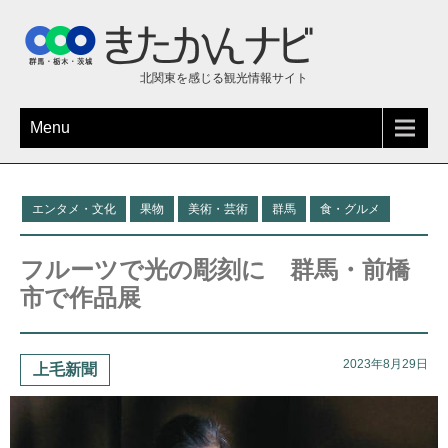
北関東を感じる観光情報サイト
Menu
エンタメ・文化
果物
美術・芸術
群馬
食・グルメ
フルーツで光の彫刻に 群馬・前橋
市で作品展
2023年8月29日
上毛新聞