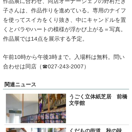
作品展に合わせ、同店オーナーシェフの野村たき
子さんは、作品作りを進めている。専用のナイフ
を使ってスイカをくり抜き、中にキャンドルを置
くとバラやハートの模様が浮かび上がる＝写真。
作品展では14点を展示する予定。
午前10時から午後3時まで。入場料は無料。問い
合わせは同店（☎027-243-2007）
関連ニュース
うごく立体紙芝居 前橋
文学館
くだもの街道 秋の味