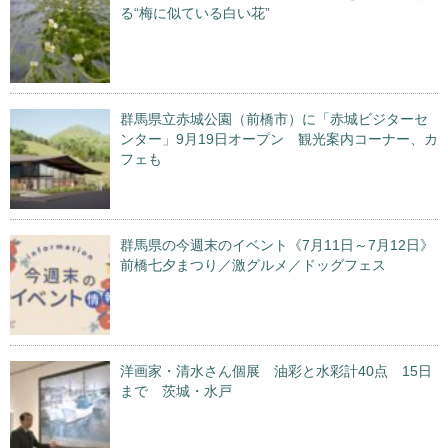
る“梅に似ている白い花”
群馬県立赤城公園（前橋市）に「赤城ビジターセ
ンター」9月19日オープン 観光案内コーナー、カ
フェも
群馬県の今週末のイベント《7月11日～7月12日》
前橋七夕まつり／激グルメ／ドッグフェス
洋画家・清水さん個展 油彩と水彩計40点 15日
まで 茨城・水戸