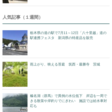
人気記事（１週間）
栃木県の道の駅で7月11～12日「八十里越」道の
駅連携フェスタ 新潟県の特産品を販売
雨上がり、映える苔庭 筑西・最勝寺 茨城
榛名湖（群馬）で異例の水位低下 岸辺を一周で
きる散策や岸釣りでにぎわい 施設では給水車対
応も