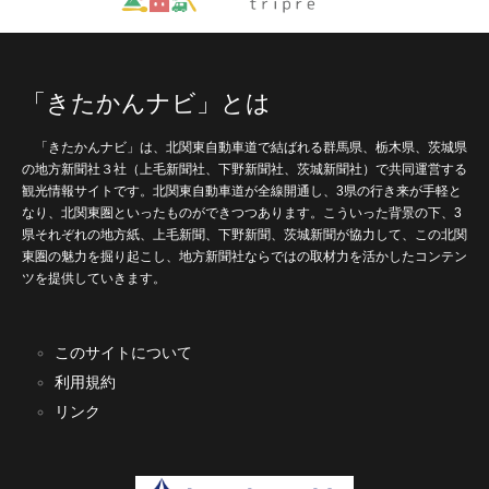
「きたかんナビ」とは
「きたかんナビ」は、北関東自動車道で結ばれる群馬県、栃木県、茨城県
の地方新聞社３社（上毛新聞社、下野新聞社、茨城新聞社）で共同運営する
観光情報サイトです。北関東自動車道が全線開通し、3県の行き来が手軽と
なり、北関東圏といったものができつつあります。こういった背景の下、3
県それぞれの地方紙、上毛新聞、下野新聞、茨城新聞が協力して、この北関
東圏の魅力を掘り起こし、地方新聞社ならではの取材力を活かしたコンテン
ツを提供していきます。
このサイトについて
利用規約
リンク