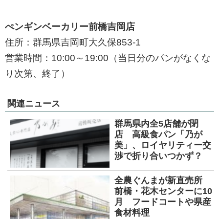
ぺンギンベーカリー前橋吉岡店
住所：群馬県吉岡町大久保853-1
営業時間：10:00～19:00（当日分のパンがなくな
り次第、終了）
関連ニュース
群馬県内全5店舗が閉
店 高級食パン「乃が
美」、ロイヤリティー交
渉で折り合いつかず？
全農ぐんまが新直売所
前橋・花木センターに10
月 フードコートや県産
食材料理