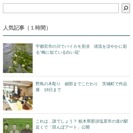
検
索
人気記事（１時間）
宇都宮市の川でバイカモ見頃 清流を涼やかに彩
る“梅に似ている白い花”
野鳥の木彫り 細部までこだわり 茨城町で作品
展 18日まで
これは…誰でしょう？ 栃木県那須塩原市の道の駅
近くで「田んぼアート」公開