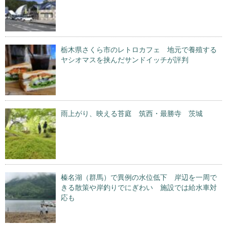
栃木県さくら市のレトロカフェ 地元で養殖する
ヤシオマスを挟んだサンドイッチが評判
雨上がり、映える苔庭 筑西・最勝寺 茨城
榛名湖（群馬）で異例の水位低下 岸辺を一周で
きる散策や岸釣りでにぎわい 施設では給水車対
応も