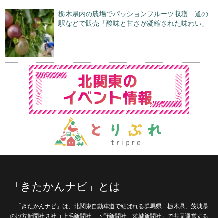
栃木県内の農場でパッションフルーツ収穫 道の
駅などで販売「酸味と甘さが凝縮された味わい」
「きたかんナビ」とは
「きたかんナビ」は、北関東自動車道で結ばれる群馬県、栃木県、茨城県
の地方新聞社３社（上毛新聞社、下野新聞社、茨城新聞社）で共同運営する