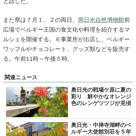
と話した。
また県は７月１、２の両日、
県日光自然博物館
前
広場でベルギー王国の食文化や料理を紹介するマ
ルシェを開催する。６事業所が出店し、ベルギー
ワッフルやチョコレート、グッズ類などを販売す
る。午前11時～午後５時。
関連ニュース
奥日光の戦場ケ原に夏の
彩り 鮮やかなオレンジ
色のレンゲツツジが見頃
奥日光・中禅寺湖畔のベ
ルギー大使館別荘を５年