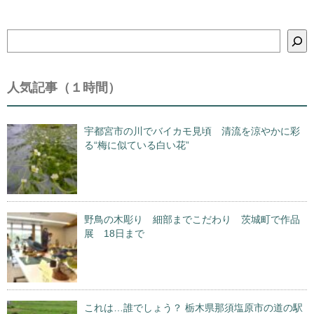
検
索
人気記事（１時間）
宇都宮市の川でバイカモ見頃 清流を涼やかに彩
る“梅に似ている白い花”
野鳥の木彫り 細部までこだわり 茨城町で作品
展 18日まで
これは…誰でしょう？ 栃木県那須塩原市の道の駅