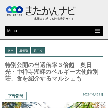
北関東を感じる観光情報サイト
Menu
栃木
避暑地
奥日光
特別公開の当選倍率３倍超 奥日
光・中禅寺湖畔のベルギー大使館別
荘、食を紹介するマルシェも
2023年6月28日
下野新聞