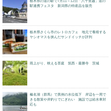
栃木県の道の駅で7月11～12日「八十里越」道の
駅連携フェスタ 新潟県の特産品を販売
栃木県さくら市のレトロカフェ 地元で養殖する
ヤシオマスを挟んだサンドイッチが評判
雨上がり、映える苔庭 筑西・最勝寺 茨城
榛名湖（群馬）で異例の水位低下 岸辺を一周で
きる散策や岸釣りでにぎわい 施設では給水車対
応も