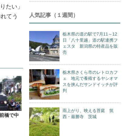
なりたい」
人気記事（１週間）
飾れてう
栃木県の道の駅で7月11～12
日「八十里越」道の駅連携フ
ェスタ 新潟県の特産品を販
売
栃木県さくら市のレトロカフ
ェ 地元で養殖するヤシオマ
スを挟んだサンドイッチが評
判
雨上がり、映える苔庭 筑
前橋で中
西・最勝寺 茨城