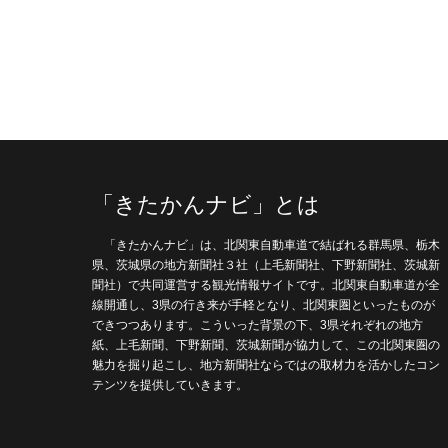
「きたかんナビ」とは
「きたかんナビ」は、北関東自動車道で結ばれる群馬県、栃木
県、茨城県の地方新聞社３社（上毛新聞社、下野新聞社、茨城新
聞社）で共同運営する観光情報サイトです。北関東自動車道が全
線開通し、3県の行き来が手軽となり、北関東圏といったものが
できつつあります。こういった背景の下、3県それぞれの地方
紙、上毛新聞、下野新聞、茨城新聞が協力して、この北関東圏の
魅力を掘り起こし、地方新聞社ならではの取材力を活かしたコン
テンツを提供していきます。