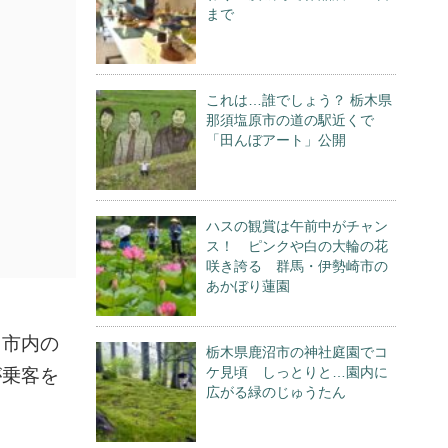
まで
これは…誰でしょう？ 栃木県
那須塩原市の道の駅近くで
「田んぼアート」公開
ハスの観賞は午前中がチャン
ス！ ピンクや白の大輪の花
咲き誇る 群馬・伊勢崎市の
あかぼり蓮園
。市内の
栃木県鹿沼市の神社庭園でコ
ケ見頃 しっとりと…園内に
が乗客を
広がる緑のじゅうたん