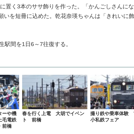
ムに置く3本のササ飾りを作った。「かんごしさんに
願いを短冊に込めた。乾花奈瑛ちゃんは「きれいに
生駅間を1日6～7往復する。
ターや機
春を行く上電 大胡でイベン
撮り鉄や乗車体験 
上毛電鉄
ト 前橋
小私鉄フェア
・前橋