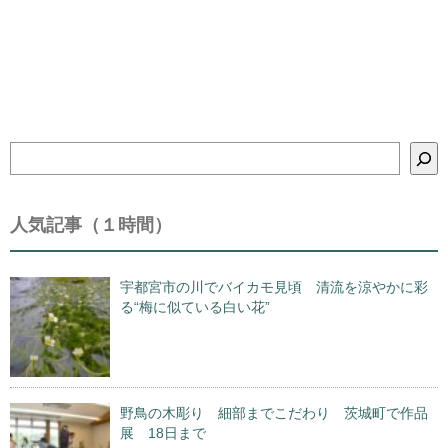
検
索
人気記事（１時間）
宇都宮市の川でバイカモ見頃 清流を涼やかに彩
る“梅に似ている白い花”
野鳥の木彫り 細部までこだわり 茨城町で作品
展 18日まで