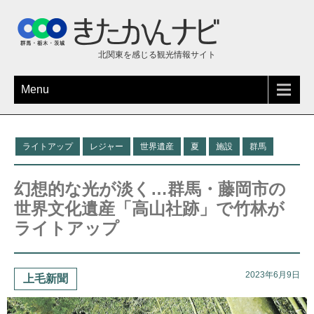
北関東を感じる観光情報サイト
Menu
ライトアップ
レジャー
世界遺産
夏
施設
群馬
幻想的な光が淡く…群馬・藤岡市の
世界文化遺産「高山社跡」で竹林が
ライトアップ
2023年6月9日
上毛新聞