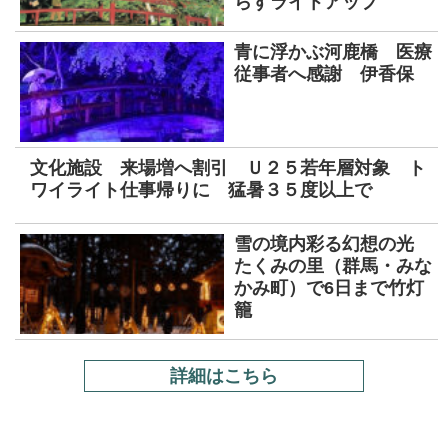
らすライトアップ
青に浮かぶ河鹿橋 医療
従事者へ感謝 伊香保
文化施設 来場増へ割引 Ｕ２５若年層対象 ト
ワイライト仕事帰りに 猛暑３５度以上で
雪の境内彩る幻想の光
たくみの里（群馬・みな
かみ町）で6日まで竹灯
籠
詳細はこちら