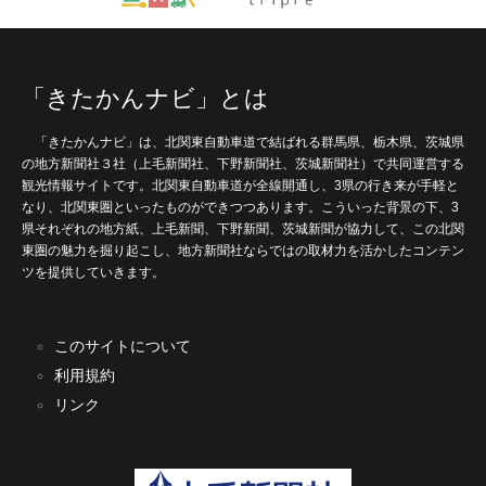
「きたかんナビ」とは
「きたかんナビ」は、北関東自動車道で結ばれる群馬県、栃木県、茨城県
の地方新聞社３社（上毛新聞社、下野新聞社、茨城新聞社）で共同運営する
観光情報サイトです。北関東自動車道が全線開通し、3県の行き来が手軽と
なり、北関東圏といったものができつつあります。こういった背景の下、3
県それぞれの地方紙、上毛新聞、下野新聞、茨城新聞が協力して、この北関
東圏の魅力を掘り起こし、地方新聞社ならではの取材力を活かしたコンテン
ツを提供していきます。
このサイトについて
利用規約
リンク