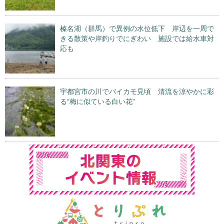
榛名湖（群馬）で異例の水位低下 岸辺を一周で
きる散策や岸釣りでにぎわい 施設では給水車対
応も
宇都宮市の川でバイカモ見頃 清流を涼やかに彩
る“梅に似ている白い花”