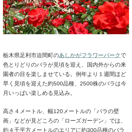
栃木県足利市迫間町の
あしかがフラワーパーク
で
色とりどりのバラが見頃を迎え、国内外からの来
園者の目を楽しませている。例年より１週間ほど
早く見頃を迎えた約500品種、2500株のバラは今
月いっぱい楽しめる見込み。
高さ４メートル、幅120メートルの「バラの壁
画」などが見どころの「ローズガーデン」では、
約４千平方メートルのエリアに約300品種のバラ