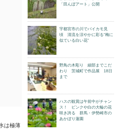
「田んぼアート」公開
宇都宮市の川でバイカモ見
頃 清流を涼やかに彩る“梅に
似ている白い花”
野鳥の木彫り 細部までこだ
わり 茨城町で作品展 18日
まで
ハスの観賞は午前中がチャン
ス！ ピンクや白の大輪の花
咲き誇る 群馬・伊勢崎市の
あかぼり蓮園
氷は極薄