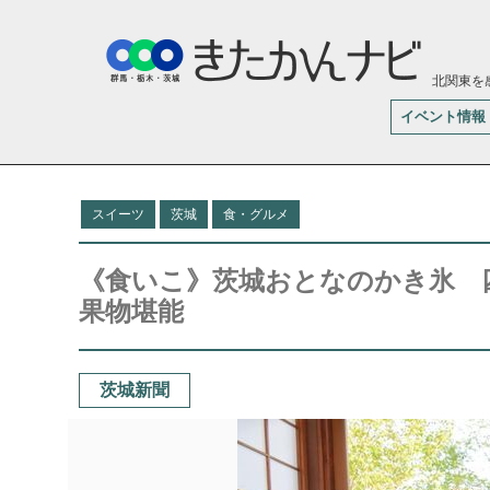
北関東を
イベント情報
スイーツ
茨城
食・グルメ
《食いこ》茨城おとなのかき氷 
果物堪能
茨城新聞