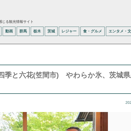
感じる観光情報サイト
動画
群馬
栃木
茨城
レジャー
食・グルメ
エンタメ・
四季と六花(笠間市) やわらか氷、茨城県
20