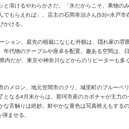
ッと溶けるやわらかさだ。「氷だからこそ、果物の
でもらえれば」。店主の石岡幸治さん(53)=水戸市
びかける。
ベーション。庭先の植栽になじむ外観は、隠れ家の雰
、年代物のテーブルや座卓を配置。趣ある空間は、
は県内だが、東京や神奈川などからのリピーターも多
市のメロン、地元笠間市のクリ、城里町のブルーベ
了となる4月末からは、那珂市産のカボチャが主力の
かな舌触りは絶妙。鮮やかな黄色は写真映えもする
を弾ませる。