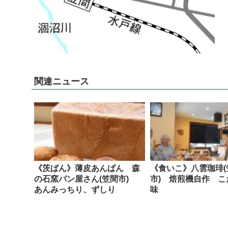
関連ニュース
《茨ぱん》薄皮あんぱん 森
《食いこ》八雲珈琲(
の石窯パン屋さん(笠間市)
市) 焙煎機自作 こ
あんみっちり、ずしり
味