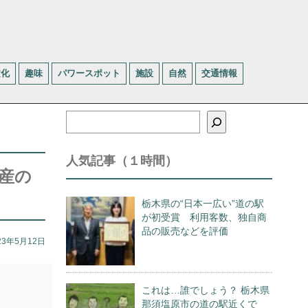
文化
趣味
パワースポット
施設
自然
交通情報
検
索
人気記事（１時間）
産の
栃木県の“日本一広い”道の駅
が初受賞 利用客数、独自商
品の販売などを評価
23年5月12日
これは…誰でしょう？ 栃木県
那須塩原市の道の駅近くで