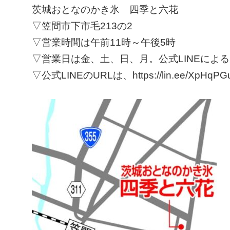
茨城おとなのかき氷 四季と六花
▽笠間市下市毛213の2
▽営業時間は午前11時～午後5時
▽営業日は金、土、日、月。公式LINEによ
▽公式LINEのURLは、https://lin.ee/XpHqPG