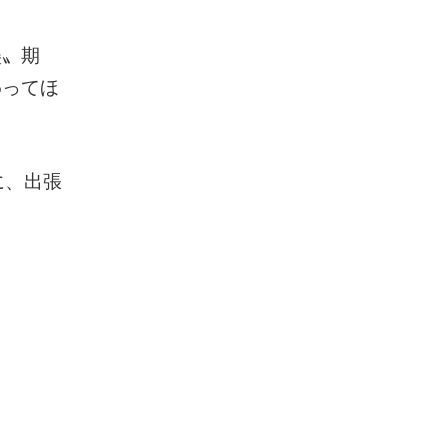
美〟期
わってほ
に、出張