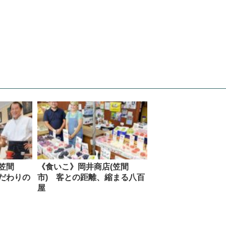
笠間
《食いこ》岡井商店(笠間
だわりの
市) 客との距離、縮まる八百
屋