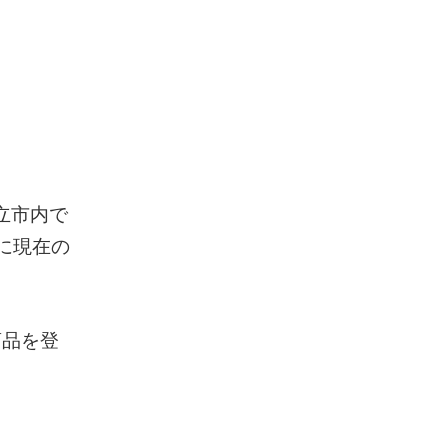
立市内で
に現在の
商品を登