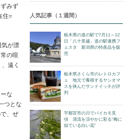
みずみず
人気記事（１週間）
在住=
栃木県の道の駅で7月11～12
日「八十里越」道の駅連携フ
囲気が漂
ェスタ 新潟県の特産品を販
売
日常の喧
く、遠く
栃木県さくら市のレトロカフ
ェ 地元で養殖するヤシオマ
スを挟んだサンドイッチが評
判
リーな
一つとな
宇都宮市の川でバイカモ見
ので、ぜ
頃 清流を涼やかに彩る“梅に
似ている白い花”