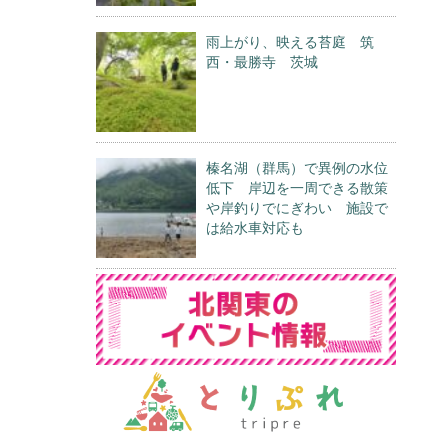
雨上がり、映える苔庭 筑
西・最勝寺 茨城
榛名湖（群馬）で異例の水位
低下 岸辺を一周できる散策
や岸釣りでにぎわい 施設で
は給水車対応も