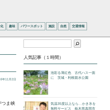
文化
趣味
パワースポット
施設
自然
交通情報
検
索
人気記事（１時間）
池彩る薄紅色 古代ハス一面
に 茨城・利根親水公園
16年11月2日
がつま峡
気温35度以上なら…かき氷を
無料サービス 栃木県真岡市