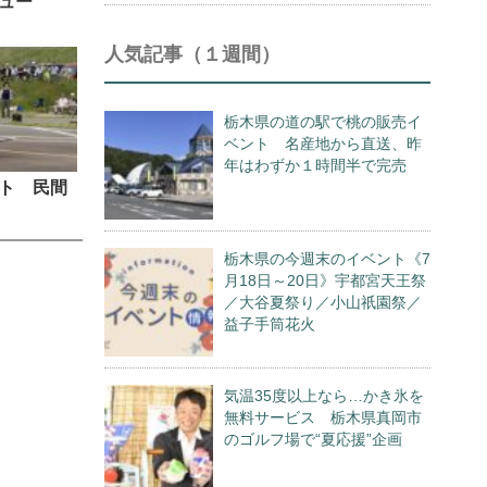
ュー
人気記事（１週間）
栃木県の道の駅で桃の販売イ
ベント 名産地から直送、昨
年はわずか１時間半で完売
ト 民間
栃木県の今週末のイベント《7
月18日～20日》宇都宮天王祭
／大谷夏祭り／小山祇園祭／
益子手筒花火
気温35度以上なら…かき氷を
無料サービス 栃木県真岡市
のゴルフ場で“夏応援”企画