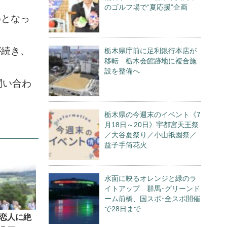
のゴルフ場で“夏応援”企画
めとなっ
が続き、
栃木県庁前に足利銀行本店が
移転 栃木会館跡地に複合施
設を整備へ
問い合わ
栃木県の今週末のイベント《7
月18日～20日》宇都宮天王祭
／大谷夏祭り／小山祇園祭／
益子手筒花火
水面に映るオレンジと緑のラ
イトアップ 群馬･グリーンド
ーム前橋、国スポ･全スポ開催
で28日まで
恋人に絶