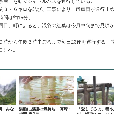
茶屋」を結ぶシャトルバスを運行している。
約３・６キロを結び、工事により一般車両が通行止
時間は約15分。
回目。町によると、渓谷の紅葉は今月中旬まで見頃
９時から午後３時半ごろまで毎日23便を運行する。
０）へ。
喫 みな
湯船に感謝の気持ち 高崎・
「愛してるよ」妻や