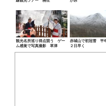
線観光ツアー 桐生
かみ
観光名所巡り得点競う ゲー
赤城山で初冠雪 平
ム感覚で写真撮影 草津
２日早く