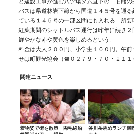
と建設工事が進む八ツ場ダム直下の「旧熊の
バスは県道林岩下線から国道１４５号を通る
ている１４５号の一部区間にも入れる。所要
紅葉期間のシャトルバス運行は昨年に続き２
鮮やかな赤や黄色を楽しめるという。
料金は大人２００円、小学生１００円。午前
せは町観光協会（☎０２７９・７０・２１１
関連ニュース
着物姿で街を散策 両毛線沿
谷川岳眺めランチ満