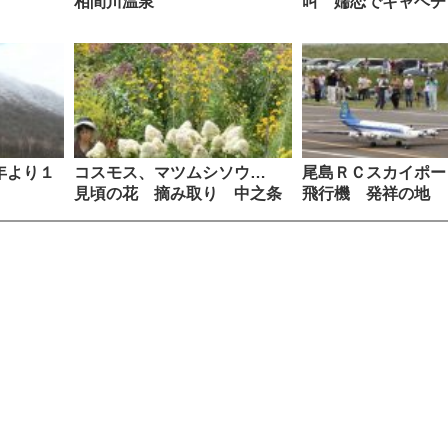
相間川温泉
叫 嬬恋でキャベチ
年より１
コスモス、マツムシソウ…
尾島ＲＣスカイポー
見頃の花 摘み取り 中之条
飛行機 発祥の地