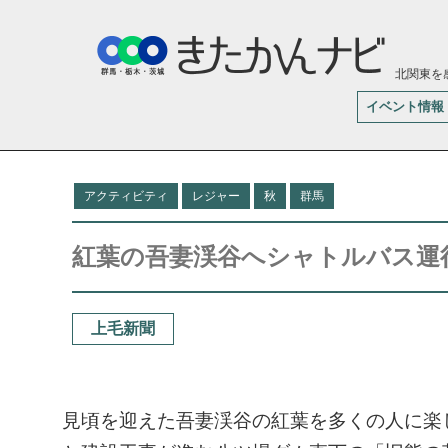
北関東を
イベント情報
アクティビティ
レジャー
秋
群馬
紅葉の吾妻渓谷へシャトルバス運
上毛新聞
見頃を迎えた吾妻渓谷の紅葉を多くの人に楽