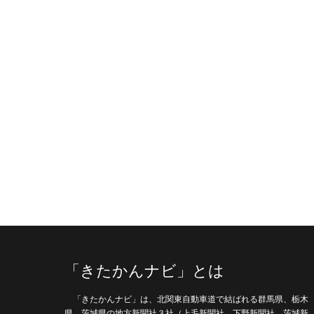
「きたかんナビ」とは
「きたかんナビ」は、北関東自動車道で結ばれる群馬県、栃木
県、茨城県の地方新聞社３社（上毛新聞社、下野新聞社、茨城新