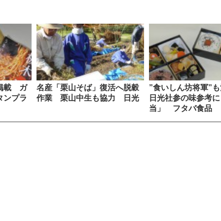
掲載 ガ
名産「栗山そば」復活へ脱穀
”食いしん坊将軍”
タンプラ
作業 栗山中生も協力 日光
日光社参の味参考に
当」 フタバ食品