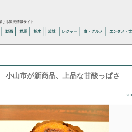
感じる観光情報サイト
動画
群馬
栃木
茨城
レジャー
食・グルメ
エンタメ・
 小山市が新商品、上品な甘酸っぱさ
20