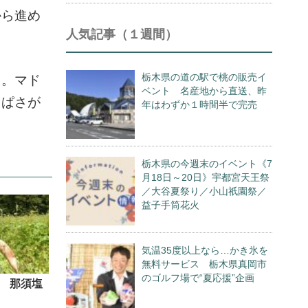
から進め
人気記事（１週間）
。
栃木県の道の駅で桃の販売イ
る。マド
ベント 名産地から直送、昨
っぱさが
年はわずか１時間半で完売
栃木県の今週末のイベント《7
月18日～20日》宇都宮天王祭
／大谷夏祭り／小山祇園祭／
益子手筒花火
気温35度以上なら…かき氷を
無料サービス 栃木県真岡市
のゴルフ場で“夏応援”企画
 那須塩