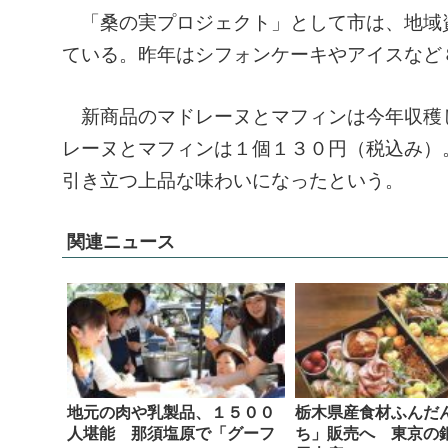
「桑の実プロジェクト」として市は、地域
ている。昨年はシフォンケーキやアイスなど
新商品のマドレーヌとマフィンは今年収穫
レーヌとマフィンは１個１３０円（税込み）
引き立つ上品な味わいになったという。
関連ニュース
地元の肉や乳製品、１５００
栃木県産食材ふんだ
人堪能 那須塩原で「グーフ
ち」販売へ 東京の