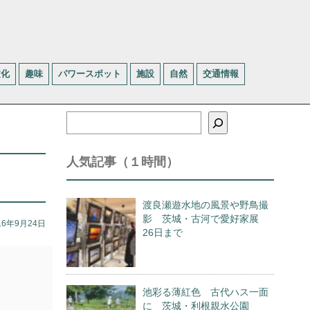
文化
趣味
パワースポット
施設
自然
交通情報
検
索
人気記事（１時間）
渡良瀬遊水地の風景や野鳥撮
影 茨城・古河で愛好家展
16年9月24日
26日まで
池彩る薄紅色 古代ハス一面
に 茨城・利根親水公園