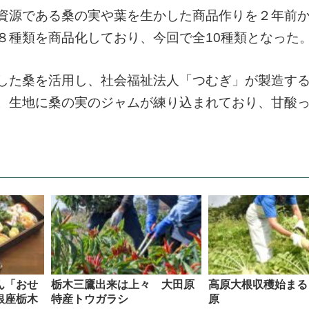
資源である桑の実や葉を生かした商品作りを２年前
８種類を商品化しており、今回で全10種類となった
した桑を活用し、社会福祉法人「つむぎ」が製造す
。生地に桑の実のジャムが練り込まれており、甘酸
ん「おせ
栃木三鷹出来は上々 大田原
高原大根収穫始まる
銀座栃木
特産トウガラシ
原