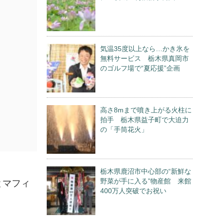
気温35度以上なら…かき氷を
無料サービス 栃木県真岡市
のゴルフ場で“夏応援”企画
高さ8mまで噴き上がる火柱に
拍手 栃木県益子町で大迫力
の「手筒花火」
栃木県鹿沼市中心部の“新鮮な
野菜が手に入る”物産館 来館
とマフィ
400万人突破でお祝い