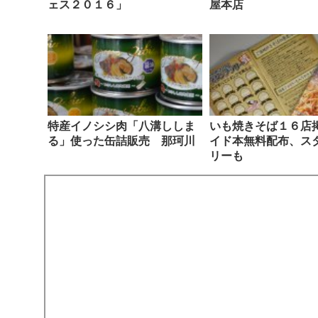
ェス２０１６」
屋本店
特産イノシシ肉「八溝ししま
いも焼きそば１６店
る」使った缶詰販売 那珂川
イド本無料配布、ス
リーも