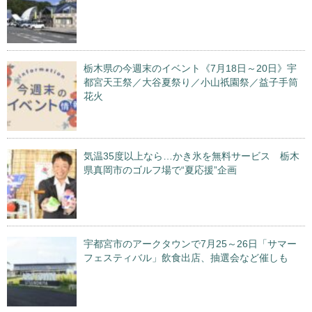
栃木県の今週末のイベント《7月18日～20日》宇
都宮天王祭／大谷夏祭り／小山祇園祭／益子手筒
花火
気温35度以上なら…かき氷を無料サービス 栃木
県真岡市のゴルフ場で“夏応援”企画
宇都宮市のアークタウンで7月25～26日「サマー
フェスティバル」飲食出店、抽選会など催しも