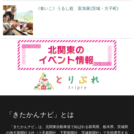
《食いこ》うるし処 富加家(茨城・大子町)
「きたかんナビ」とは
「きたかんナビ」は、北関東自動車道で結ばれる群馬県、栃木県、茨城県
の地方新聞社３社（上毛新聞社、下野新聞社、茨城新聞社）で共同運営する