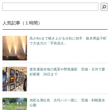
検
索
人気記事（１時間）
高さ8mまで噴き上がる火柱に拍手 栃木県益子町
で大迫力の「手筒花火」
渡良瀬遊水地の風景や野鳥撮影 茨城・古河で愛
好家展 26日まで
池彩る薄紅色 古代ハス一面に 茨城・利根親水
公園