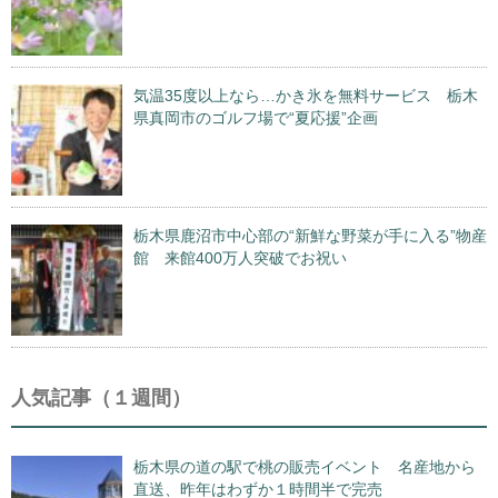
気温35度以上なら…かき氷を無料サービス 栃木
県真岡市のゴルフ場で“夏応援”企画
栃木県鹿沼市中心部の“新鮮な野菜が手に入る”物産
館 来館400万人突破でお祝い
人気記事（１週間）
栃木県の道の駅で桃の販売イベント 名産地から
直送、昨年はわずか１時間半で完売