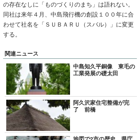
の存在なしに「ものづくりのまち」は語れない。
同社は来年４月、中島飛行機の創設１００年に合
わせて社名を「ＳＵＢＡＲＵ（スバル）」に変更
する。
関連ニュース
中島知久平銅像 東毛の
工業発展の礎太田
阿久沢家住宅整備が完
了 前橋
地図で2市の歴史 県庁