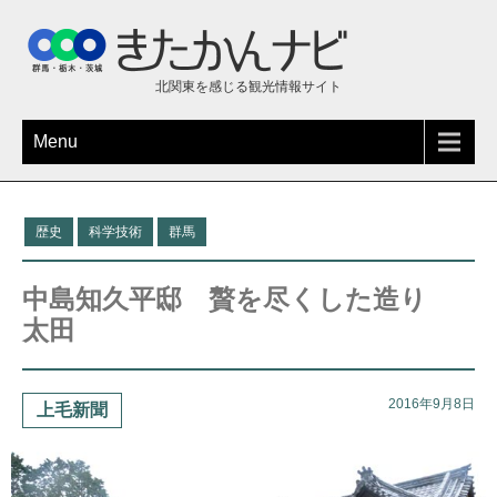
北関東を感じる観光情報サイト
Menu
歴史
科学技術
群馬
中島知久平邸 贅を尽くした造り
太田
2016年9月8日
上毛新聞