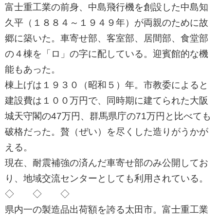
ㅤ富士重工業の前身、中島飛行機を創設した中島知
久平（１８８４～１９４９年）が両親のために故
郷に築いた。車寄せ部、客室部、居間部、食堂部
の４棟を「ロ」の字に配している。迎賓館的な機
能もあった。
ㅤ棟上げは１９３０（昭和５）年。市教委によると
建設費は１００万円で、同時期に建てられた大阪
城天守閣の47万円、群馬県庁の71万円と比べても
破格だった。贅（ぜい）を尽くした造りがうかが
える。
ㅤ現在、耐震補強の済んだ車寄せ部のみ公開してお
り、地域交流センターとしても利用されている。
◇ ◇ ◇
ㅤ県内一の製造品出荷額を誇る太田市。富士重工業