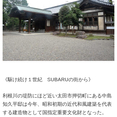
《駆け続け１世紀 SUBARUの街から》
ㅤ利根川の堤防にほど近い太田市押切町にある中島
知久平邸は今年、昭和初期の近代和風建築を代表
する建造物として国指定重要文化財となった。