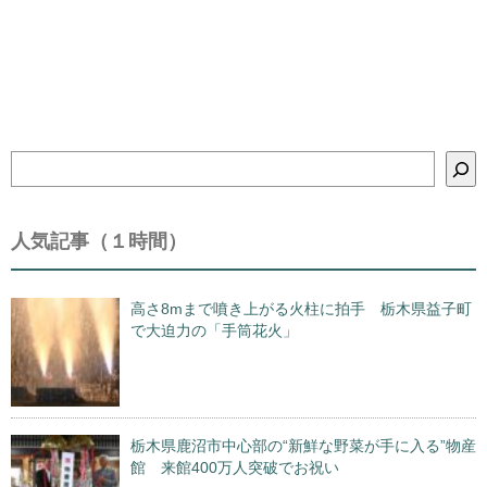
検
索
人気記事（１時間）
高さ8mまで噴き上がる火柱に拍手 栃木県益子町
で大迫力の「手筒花火」
栃木県鹿沼市中心部の“新鮮な野菜が手に入る”物産
館 来館400万人突破でお祝い