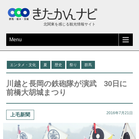
北関東を感じる観光情報サイト
Menu
エンタメ・文化
夏
歴史
祭り
群馬
川越と長岡の鉄砲隊が演武 30日に
前橋大胡城まつり
2016年7月21日
上毛新聞