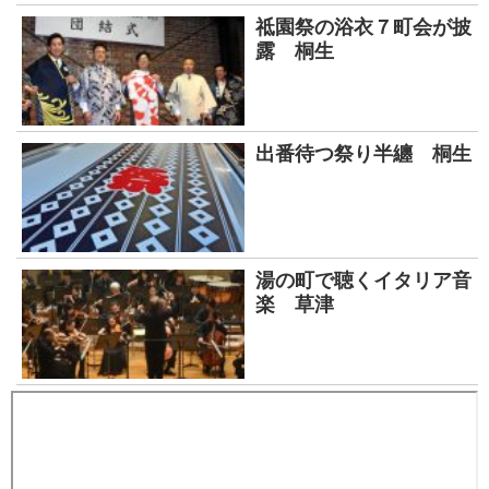
祗園祭の浴衣７町会が披
露 桐生
出番待つ祭り半纏 桐生
湯の町で聴くイタリア音
楽 草津