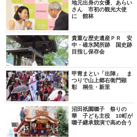
地元出身の女優、あらい
さん 市初の観光大使
に 館林
貴重な歴史遺産ＰＲ 安
中・碓氷関所跡 国史跡
目指し保存会
甲冑まとい「出陣」 ま
つりで山上郷右衛門顕
彰 桐生・新里
沼田祇園囃子 祭りの
華 子ども主役 10町が
囃子継承競演で高め合う