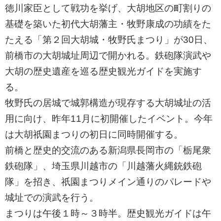
ㅤ徳川家臣として戦功を挙げ、大胡地区の町割りの
基礎を築いた初代大胡藩主・牧野康成の功績をた
たえる「第２回大胡城・牧野氏まつり」が30日、
前橋市の大胡城址周辺で開かれる。鉄砲隊演武や
大胡の歴史遺産を巡る歴史観光ガイドを実施す
る。
ㅤ牧野氏の居城で城郭構造が現存する大胡城址の活
用に向け、昨年11月に初開催したイベント。今年
は大胡祇園まつりの初日に同時開催する。
前橋と歴史的交流のある新潟県長岡市の「栃尾衆
鉄砲隊」、埼玉県川越市の「川越藩火縄銃鉄砲
隊」を招き、祇園まつりメイン通りのパレードや
城址での演武を行う。
ㅤまつりは午後１時～３時半。歴史観光ガイドは午