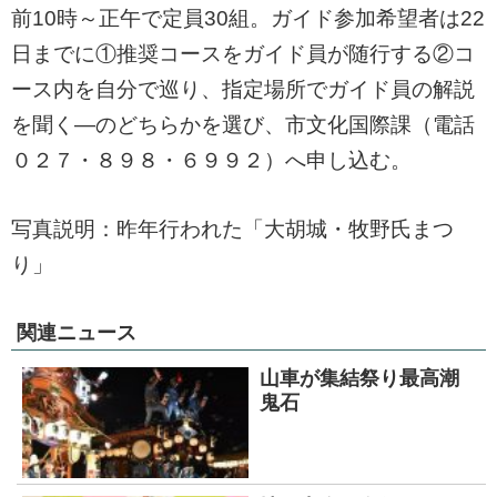
前10時～正午で定員30組。ガイド参加希望者は22
日までに①推奨コースをガイド員が随行する②コ
ース内を自分で巡り、指定場所でガイド員の解説
を聞く―のどちらかを選び、市文化国際課（電話
０２７・８９８・６９９２）へ申し込む。
写真説明：昨年行われた「大胡城・牧野氏まつ
り」
関連ニュース
山車が集結祭り最高潮
鬼石