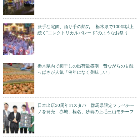
派手な電飾、踊り手の熱気… 栃木県で100年以上
続く“エレクトリカルパレード”のようなお祭り
栃木県内で梅干しの出荷最盛期 昔ながらの甘酸
っぱさが人気「例年になく美味しい」
日本出店30周年のスタバ 群馬県限定フラペチー
ノを発売 赤城、榛名、妙義の上毛三山モチーフ