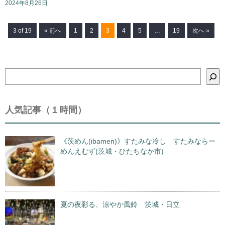
2024年8月26日
3 of 19
« 前へ
1
2
3
4
5
…
19
次へ »
検
索
人気記事（１時間）
《茨めん(ibamen)》すたみな冷し すたみならー
めんえむず(茨城・ひたちなか市)
夏の夜彩る、涼やか風鈴 茨城・日立