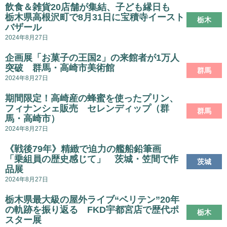
飲食＆雑貨20店舗が集結、子ども縁日も
栃木県高根沢町で8月31日に宝積寺イースト
栃木
バザール
2024年8月27日
企画展「お菓子の王国2」の来館者が1万人
突破 群馬・高崎市美術館
群馬
2024年8月27日
期間限定！高崎産の蜂蜜を使ったプリン、
フィナンシェ販売 セレンディップ（群
群馬
馬・高崎市）
2024年8月27日
《戦後79年》精緻で迫力の艦船鉛筆画
「乗組員の歴史感じて」 茨城・笠間で作
茨城
品展
2024年8月27日
栃木県最大級の屋外ライブ“ベリテン”20年
の軌跡を振り返る FKD宇都宮店で歴代ポ
栃木
スター展