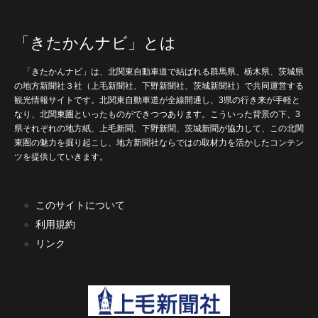
「きたかんナビ」とは
「きたかんナビ」は、北関東自動車道で結ばれる群馬県、栃木県、茨城県
の地方新聞社３社（上毛新聞社、下野新聞社、茨城新聞社）で共同運営する
観光情報サイトです。北関東自動車道が全線開通し、3県の行き来が手軽と
なり、北関東圏といったものができつつあります。こういった背景の下、3
県それぞれの地方紙、上毛新聞、下野新聞、茨城新聞が協力して、この北関
東圏の魅力を掘り起こし、地方新聞社ならではの取材力を活かしたコンテン
ツを提供していきます。
このサイトについて
利用規約
リンク