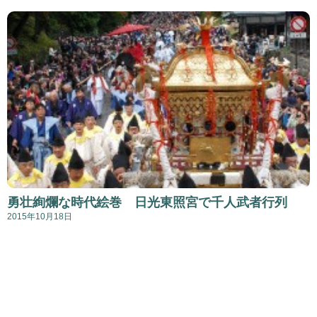
勇壮絢爛な時代絵巻 日光東照宮で千人武者行列
2015年10月18日