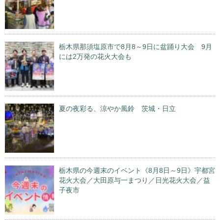
栃木県那須塩原市で8月8～9日に盆踊り大会 9月
には2万発の花火大会も
夏の夜彩る、涼やか風鈴 茨城・日立
栃木県の今週末のイベント《8月8日～9日》宇都宮
花火大会／大田原与一まつり／日光花火大会／益
子夜市