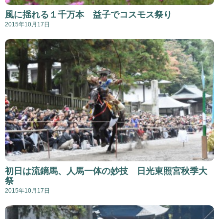
風に揺れる１千万本 益子でコスモス祭り
2015年10月17日
初日は流鏑馬、人馬一体の妙技 日光東照宮秋季大
祭
2015年10月17日