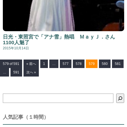
日光・東照宮で「アナ雪」熱唱 ＭａｙＪ．さん
1100人魅了
2015年10月14日
579 of 591
« 前へ
1
…
577
578
579
580
581
…
591
次へ »
検
索
人気記事（１時間）