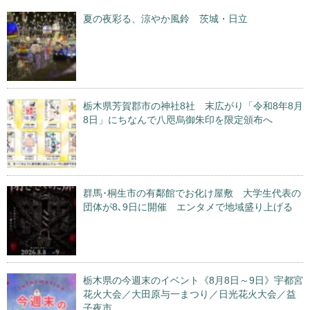
夏の夜彩る、涼やか風鈴 茨城・日立
栃木県芳賀郡市の神社8社 末広がり「令和8年8月
8日」にちなんで八咫烏御朱印を限定頒布へ
群馬･桐生市の有鄰館でお化け屋敷 大学生代表の
団体が8､9日に開催 エンタメで地域盛り上げる
栃木県の今週末のイベント《8月8日～9日》宇都宮
花火大会／大田原与一まつり／日光花火大会／益
子夜市