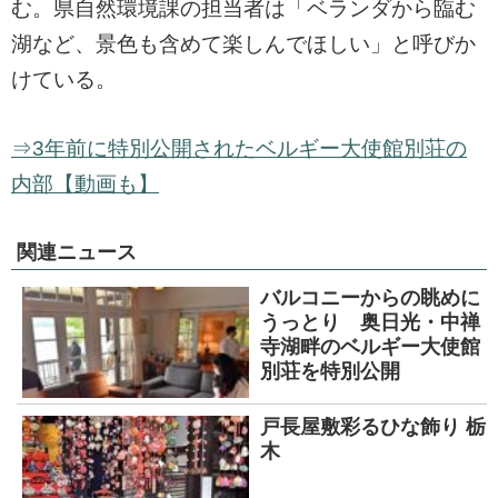
む。県自然環境課の担当者は「ベランダから臨む
湖など、景色も含めて楽しんでほしい」と呼びか
けている。
⇒3年前に特別公開されたベルギー大使館別荘の
内部【動画も】
関連ニュース
バルコニーからの眺めに
うっとり 奥日光・中禅
寺湖畔のベルギー大使館
別荘を特別公開
戸長屋敷彩るひな飾り 栃
木