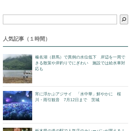
検
索
人気記事（１時間）
榛名湖（群馬）で異例の水位低下 岸辺を一周で
きる散策や岸釣りでにぎわい 施設では給水車対
応も
宵に浮かぶアジサイ 「水中華」鮮やかに 桜
川・雨引観音 7月12日まで 茨城
栃木県の道の駅で人気店のカレーパンが買える！