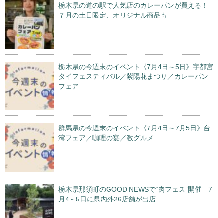
栃木県の道の駅で人気店のカレーパンが買える！
７月の土日限定、オリジナル商品も
栃木県の今週末のイベント《7月4日～5日》宇都宮
タイフェスティバル／紫陽花まつり／カレーパン
フェア
群馬県の今週末のイベント《7月4日～7月5日》台
湾フェア／咖哩の宴／激グルメ
栃木県那須町のGOOD NEWSで“肉フェス”開催 7
月4～5日に県内外26店舗が出店