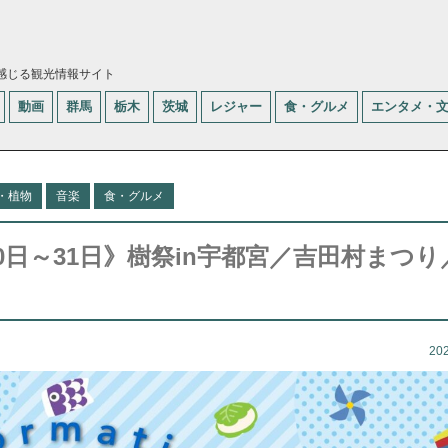
感じる観光情報サイト
動画
群馬
栃木
茨城
レジャー
食・グルメ
エンタメ・
・植物
音楽
食・グルメ
0日～31日》樹祭in宇都宮／吉田村まつり
20