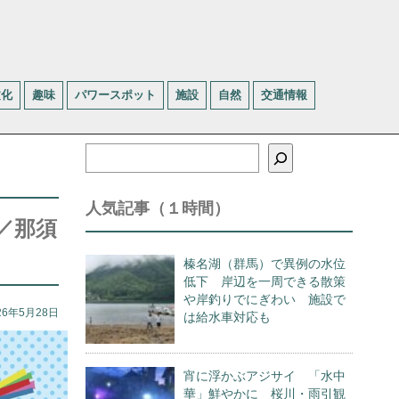
文化
趣味
パワースポット
施設
自然
交通情報
検
索
人気記事（１時間）
／那須
榛名湖（群馬）で異例の水位
低下 岸辺を一周できる散策
や岸釣りでにぎわい 施設で
26年5月28日
は給水車対応も
宵に浮かぶアジサイ 「水中
華」鮮やかに 桜川・雨引観