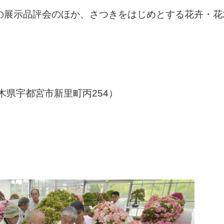
点の展示品評会のほか、さつきをはじめとする花卉・花
県宇都宮市新里町丙254）