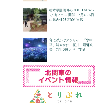
栃木県那須町のGOOD NEWS
で“肉フェス”開催 7月4～5日
に県内外26店舗が出店
宵に浮かぶアジサイ 「水中
華」鮮やかに 桜川・雨引観
音 7月12日まで 茨城