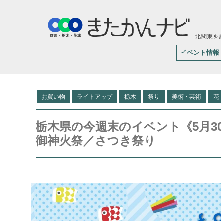
北関東を
イベント情報
お買い物
ライトアップ
栃木
祭り
美術・芸術
花
栃木県の今週末のイベント《5月3
御神火祭／さつき祭り